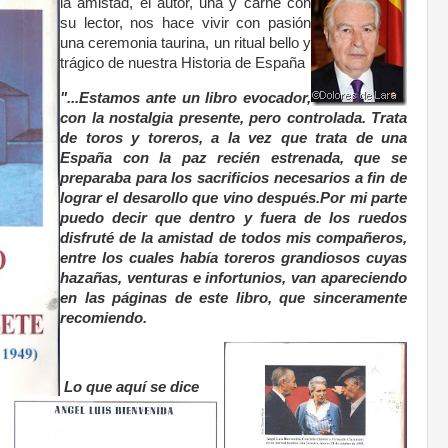
la amistad, el autor, uña y carne con
su lector, nos hace vivir con pasión
una ceremonia taurina, un ritual bello y
trágico de nuestra Historia de España
"...Estamos ante un libro evocador,
con la nostalgia presente, pero controlada. Trata
de toros y toreros, a la vez que trata de una
España con la paz recién estrenada, que se
preparaba para los sacrificios necesarios a fin de
lograr el desarollo que vino después.Por mi parte
puedo decir que dentro y fuera de los ruedos
disfruté de la amistad de todos mis compañeros,
entre los cuales había toreros grandiosos cuyas
hazañas, venturas e infortunios, van apareciendo
en las páginas de este libro, que sinceramente
recomiendo.
Lo que aquí se dice