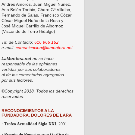
Andrés Amorós, Juan Miguel Núñez,
Ana Belén Toribio, Charo Gª Villalba,
Fernando de Salas, Francisco Cózar,
César Miguel Nuño de la Rosa y
José Miguel Carrillo de Albornoz
(Vizconde de Torre Hidalgo)
Tlf. de Contacto:
616 966 152
e-mail:
comunicacion@lamontera.net
LaMontera.net
no se hace
responsable de las opiniones
vertidas por sus colaboradores
ni de los comentarios agregados
por sus lectores.
©Copyright 2018. Todos los derechos
reservados.
RECONOCIMIENTOS A LA
FUNDADORA, DOLORES DE LARA
· Trofeo Actualidad Siglo XXI.
2001
·
Premio de Reporterismo Gráfico de