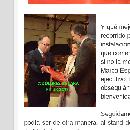
Y qué mej
recorrido 
instalacio
que comenz
si no la m
Marca Esp
ejecutivo, 
obsequiánd
bienvenida
Seguidame
podía ser de otra manera, al stand 