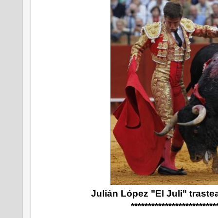
Julián López "El Juli" traste
*************************