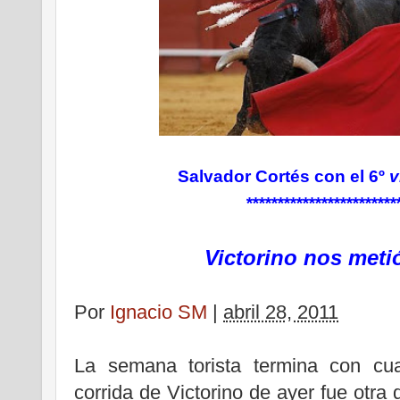
Salvador Cortés con
el 6º
v
************************
Victorino nos meti
Por
Ignacio SM
|
abril 28, 2011
La semana torista termina con cua
corrida de Victorino de ayer fue otr