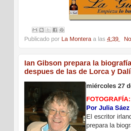
Publicado por
La Montera
a las
4:39
No
Ian Gibson prepara la biografí
despues de las de Lorca y Dalí
miércoles 27 d
FOTOGRAFÍA: 
Por Julia Sáez
El escritor irla
prepara la biogr