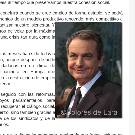
país al tiempo que preservamos nuestra cohesión social.
 concluirá cuando se cree empleo de forma estable, se podrá
amentos de un modelo productivo renovado, más competitivo
e
antizar nuestro bienestar. Y
mos de velar por la máxima
una crisis tan dura como la
mos meses han sido todavía
no, porque después de pedir
ciudadanos en un clima de
d financiera en Europa que
ado la destrucción de empleo
menor.
seguido con las reformas,
oyos parlamentarios para
recuperar el diálogo social,
erzo, sino también gracias a
va de los sindicatos y de la
rios.
, y en la dirección adecuada, acabando sus frutos incluso en