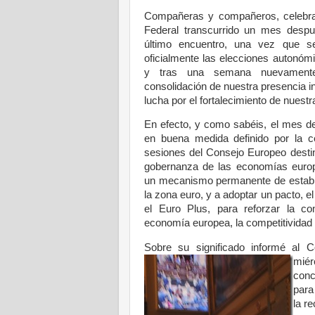
Compañeras y compañeros, celebr
Federal transcurrido un mes desp
último encuentro, una vez que 
oficialmente las elecciones autonóm
y tras una semana nuevamente
consolidación de nuestra presencia in
lucha por el fortalecimiento de nuest
En efecto, y como sabéis, el mes d
en buena medida definido por la c
sesiones del Consejo Europeo desti
gobernanza de las economías europ
un mecanismo permanente de estabil
la zona euro, y a adoptar un pacto, e
el Euro Plus, para reforzar la com
economía europea, la competitividad
Sobre su significado informé al 
miér
conc
para
la r