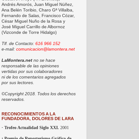
Andrés Amorós, Juan Miguel Núñez,
Ana Belén Toribio, Charo Gª Villalba,
Fernando de Salas, Francisco Cózar,
César Miguel Nuño de la Rosa y
José Miguel Carrillo de Albornoz
(Vizconde de Torre Hidalgo)
Tlf. de Contacto:
616 966 152
e-mail:
comunicacion@lamontera.net
LaMontera.net
no se hace
responsable de las opiniones
vertidas por sus colaboradores
ni de los comentarios agregados
por sus lectores.
©Copyright 2018. Todos los derechos
reservados.
RECONOCIMIENTOS A LA
FUNDADORA, DOLORES DE LARA
· Trofeo Actualidad Siglo XXI.
2001
·
Premio de Reporterismo Gráfico de