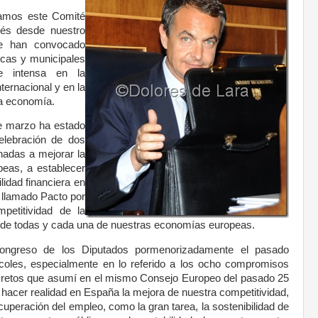
amos este Comité
ués desde nuestro
se han convocado
icas y municipales
 intensa en la
ternacional y en la
ra economía.
e marzo ha estado
elebración de dos
nadas a mejorar la
eas, a establecer
idad financiera en
l llamado Pacto por
petitividad de la
 de todas y cada una de nuestras economías europeas.
Congreso de los Diputados pormenorizadamente el pasado
coles,
especialmente en lo referido a los ocho compromisos
retos que asumí en el mismo Consejo Europeo del pasado 25
 hacer realidad en España la mejora de nuestra competitividad,
ecuperación del empleo, como la gran tarea, la sostenibilidad de