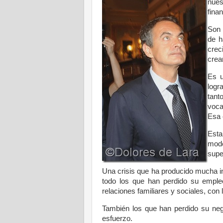
nues
finan
Son 
de h
crec
crea
Es u
logr
tant
voca
Esa 
Est
mode
supe
Una crisis que ha producido mucha i
todo los que han perdido su empleo
relaciones familiares y sociales, con 
También los que han perdido su ne
esfuerzo.