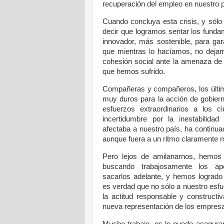
recuperación del empleo en nuestro 
Cuando concluya esta crisis, y sólo
decir que logramos sentar los fund
innovador, más sostenible, para gar
que mientras lo hacíamos, no deja
cohesión social ante la amenaza de 
que hemos sufrido.
Compañeras y compañeros, los últi
muy duros para la acción de gobier
esfuerzos extraordinarios a los 
incertidumbre por la inestabilida
afectaba a nuestro país, ha continu
aunque fuera a un ritmo claramente 
Pero lejos de amilanarnos, hemos 
buscando trabajosamente los ap
sacarlos adelante, y hemos logrado 
es verdad que no sólo a nuestro esfu
la actitud responsable y constructi
nueva representación de los empresa
Mucho trabajo, os lo puedo asegurar