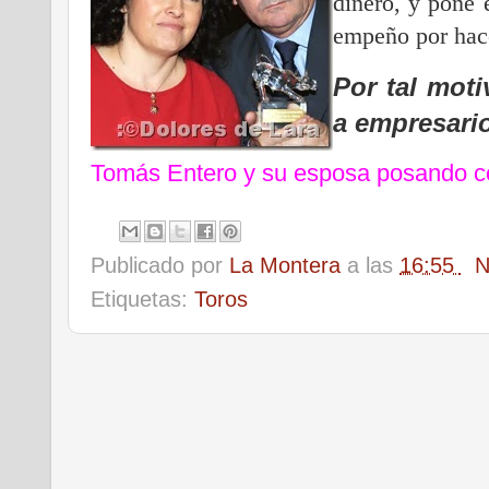
dinero, y pone 
empeño por hace
Por tal mot
a empresari
Tomás Entero y su esposa posando co
Publicado por
La Montera
a las
16:55
N
Etiquetas:
Toros