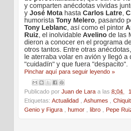
y comparten anécdotas vividas jun
y
José Mota
hasta
Carlos Latre
,
C
humorista
Tony Melero
, pasando p
Tony Leblanc
, así como el pintor
A
Ruiz
, el inolvidable
Avelino
de las 
dieron a conocer en el programa d
otros tantos. Entre otras anécdotas
le aterraba volar en avión y llegó a 
"cuidadín" y que fuera "despacito".
Pinchar aquí para seguir leyendo »
Publicado por
Juan de Lara
a las
8:04
Etiquetas:
Actualidad
,
Ashumes
,
Chiqui
Genio y Figura
,
humor
,
libro
,
Pepe Ru