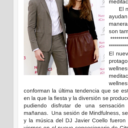
meditac
El nue
ayuda
manera
son tam
*********
*********
El nuev
protago
wellne
meditac
wellne
conforman la última tendencia que se e
en la que la fiesta y la diversión se produ
pudiendo disfrutar de una sensación
mañanas. Una sesión de Mindfulness, se
y la música del DJ Javier Coello fuero
viernes en el nuevo concesionario de Ci