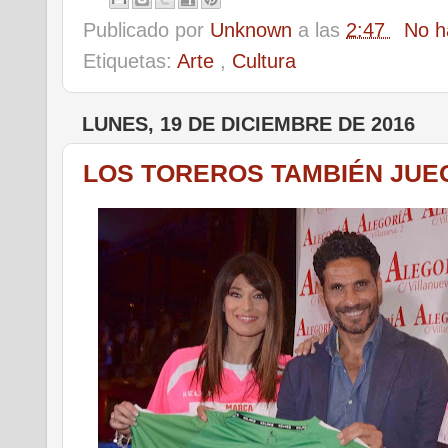
Publicado por
Unknown
a las
2:47
No h
Etiquetas:
Arte
,
Cultura
LUNES, 19 DE DICIEMBRE DE 2016
LOS TOREROS TAMBIÉN JUE