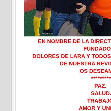
EN NOMBRE DE LA DIREC
FUNDADO
DOLORES DE LARA Y
TODOS
DE NUESTRA REVIS
OS DESEA
********
PAZ.
SALUD
TRABAJ
AMOR Y UN