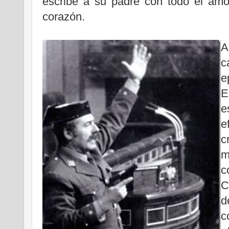
escribe a su padre con todo el amo
corazón.
A
c
e
E
e
e
c
m
c
C
d
c