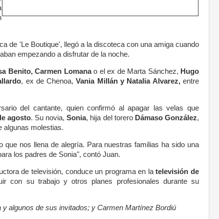
a
n
ca de 'Le Boutique', llegó a la discoteca con una amiga cuando
staban empezando a disfrutar de la noche.
sa Benito, Carmen Lomana
o el ex de Marta Sánchez,
Hugo
llardo
, ex de Chenoa,
Vania Millán y Natalia Alvarez,
entre
sario del cantante, quien confirmó al apagar las velas que
de agosto
. Su novia,
Sonia
, hija del torero
Dámaso González
,
ne algunas molestias.
que nos llena de alegría. Para nuestras familias ha sido una
 para los padres de Sonia", contó Juan.
ductora de televisión, conduce un programa en la
televisión de
r con su trabajo y otros planes profesionales durante su
a y algunos de sus invitados; y Carmen Martínez Bordiú