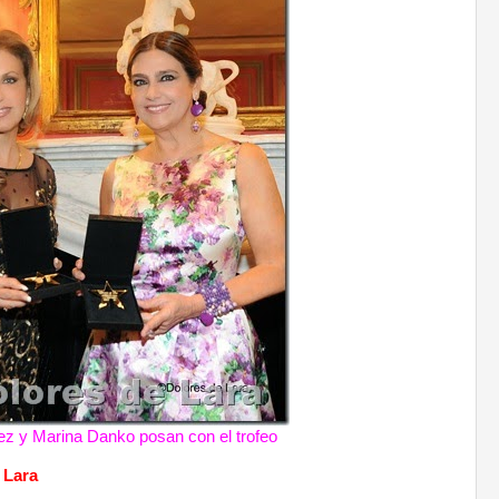
z y Marina Danko posan con el trofeo
 Lara