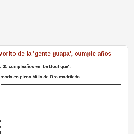
vorito de la 'gente guapa', cumple años
u 35 cumpleaños en 'Le Boutique',
e moda en plena Milla de Oro madrileña.
n
o
d