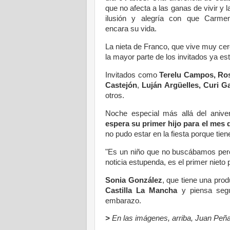
que no afecta a las ganas de vivir y l
ilusión y alegría con que Carme
encara su vida.
La nieta de Franco, que vive muy cer
la mayor parte de los invitados ya e
Invitados como
Terelu Campos, Ro
Castejón
,
Luján Argüelles, Curi Ga
otros.
Noche especial más allá del aniver
espera su primer hijo para el mes 
no pudo estar en la fiesta porque tie
"Es un niño que no buscábamos pero 
noticia estupenda, es el primer nieto
Sonia González
, que tiene una pro
Castilla La Mancha
y piensa segui
embarazo.
>
En las imágenes, arriba, Juan Peñ