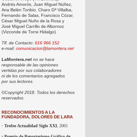
Andrés Amorós, Juan Miguel Núñez,
Ana Belén Toribio, Charo Gª Villalba,
Fernando de Salas, Francisco Cózar,
César Miguel Nuño de la Rosa y
José Miguel Carrillo de Albornoz
(Vizconde de Torre Hidalgo)
Tlf. de Contacto:
616 966 152
e-mail:
comunicacion@lamontera.net
LaMontera.net
no se hace
responsable de las opiniones
vertidas por sus colaboradores
ni de los comentarios agregados
por sus lectores.
©Copyright 2018. Todos los derechos
reservados.
RECONOCIMIENTOS A LA
FUNDADORA, DOLORES DE LARA
· Trofeo Actualidad Siglo XXI.
2001
·
Premio de Reporterismo Gráfico de