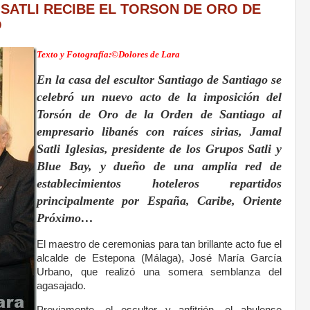
SATLI RECIBE EL TORSON DE ORO DE
O
Texto y Fotografía:©Dolores de Lara
En la casa del escultor Santiago de Santiago se
celebró un nuevo acto de la imposición del
Torsón de Oro de la Orden de Santiago al
empresario libanés con raíces sirias, Jamal
Satli Iglesias, presidente de los Grupos Satli y
Blue Bay, y dueño de una amplia red de
establecimientos hoteleros repartidos
principalmente por España, Caribe, Oriente
Próximo…
El maestro de ceremonias para tan brillante acto fue el
alcalde de Estepona (Málaga), José María García
Urbano, que realizó una somera semblanza del
agasajado.
Previamente, el escultor y anfitrión, el abulense