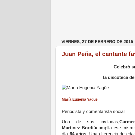
VIERNES, 27 DE FEBRERO DE 2015
Juan Peña, el cantante fa
Celebró s
la discoteca d
María Eugenia Yagüe
Periodista y comentarista social
Una de sus invitadas,
Carme
Martínez Bordiú
cumplía ese mism
día
64 años
. Una diferencia de eda