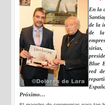
En la 
Santia
de la 
de la
empre
siria
presid
Blue B
red de
repar
Espa
Próximo…
El maestro de ceremonias para tan bri