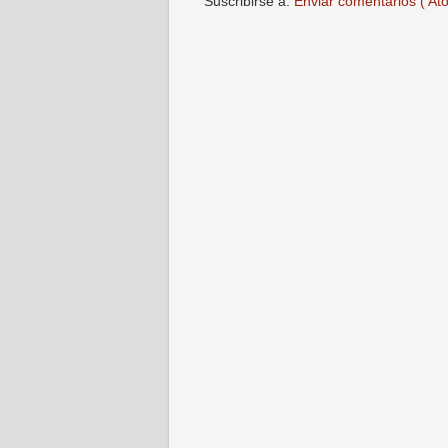
Suscribirse a:
Enviar comentarios ( At