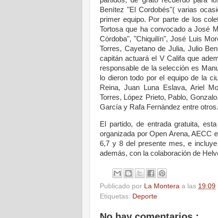
Benítez "El Cordobés"( varias ocasi
primer equipo. Por parte de los col
Tortosa que ha convocado a José Marí
Córdoba", "Chiquilín", José Luis M
Torres, Cayetano de Julia, Julio Be
capitán actuará el V Califa que adem
responsable de la selección es Manu
lo dieron todo por el equipo de la c
Reina, Juan Luna Eslava, Ariel Mo
Torres, López Prieto, Pablo, Gonzalo
García y Rafa Fernández entre otros
El partido, de entrada gratuita, es
organizada por Open Arena, AECC e I
6,7 y 8 del presente mes, e incluye
además, con la colaboración de Helve
Publicado por
La Montera
a las
19:09
Etiquetas:
Deporte
No hay comentarios :