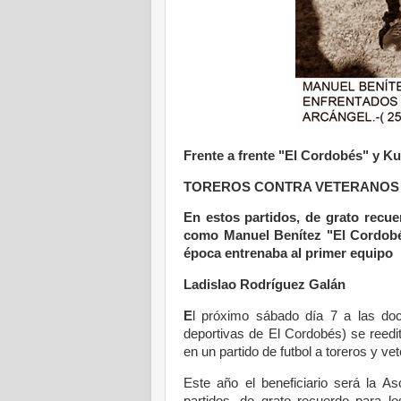
Frente a frente "El Cordobés" y Ku
TOREROS CONTRA VETERANOS D
En estos partidos, de grato recue
como Manuel Benítez "El Cordobés
época entrenaba al primer equipo
Ladislao Rodríguez Galán
E
l próximo sábado día 7 a las doc
deportivas de El Cordobés) se reedi
en un partido de futbol a toreros y ve
Este año el beneficiario será la A
partidos, de grato recuerdo para l