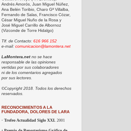
Andrés Amorós, Juan Miguel Núñez,
Ana Belén Toribio, Charo Gª Villalba,
Fernando de Salas, Francisco Cózar,
César Miguel Nuño de la Rosa y
José Miguel Carrillo de Albornoz
(Vizconde de Torre Hidalgo)
Tlf. de Contacto:
616 966 152
e-mail:
comunicacion@lamontera.net
LaMontera.net
no se hace
responsable de las opiniones
vertidas por sus colaboradores
ni de los comentarios agregados
por sus lectores.
©Copyright 2018. Todos los derechos
reservados.
RECONOCIMIENTOS A LA
FUNDADORA, DOLORES DE LARA
· Trofeo Actualidad Siglo XXI.
2001
·
Premio de Reporterismo Gráfico de