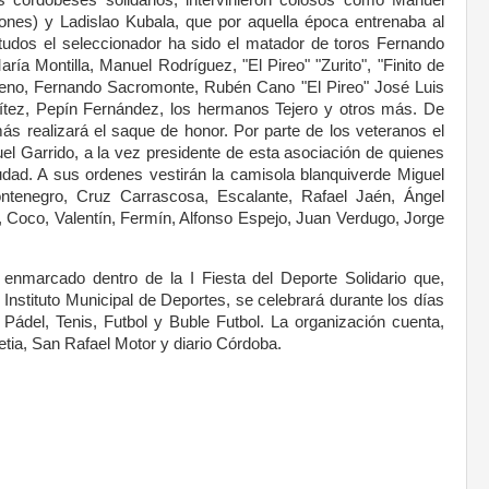
ones) y Ladislao Kubala, que por aquella época entrenaba al
etudos el seleccionador ha sido el matador de toros Fernando
a Montilla, Manuel Rodríguez, "El Pireo" "Zurito", "Finito de
oreno, Fernando Sacromonte, Rubén Cano "El Pireo" José Luis
nítez, Pepín Fernández, los hermanos Tejero y otros más. De
ás realizará el saque de honor. Por parte de los veteranos el
el Garrido, a la vez presidente de esta asociación de quienes
iudad. A sus ordenes vestirán la camisola blanquiverde Miguel
ntenegro, Cruz Carrascosa, Escalante, Rafael Jaén, Ángel
, Coco, Valentín, Fermín, Alfonso Espejo, Juan Verdugo, Jorge
.
ta enmarcado dentro de la I Fiesta del Deporte Solidario que,
nstituto Municipal de Deportes, se celebrará durante los días
 Pádel, Tenis, Futbol y Buble Futbol. La organización cuenta,
tia, San Rafael Motor y diario Córdoba.