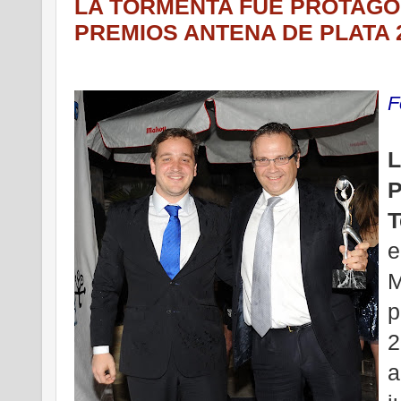
LA TORMENTA FUE PROTAGO
PREMIOS ANTENA DE PLATA 
.
F
.
L
P
T
e
M
p
2
a