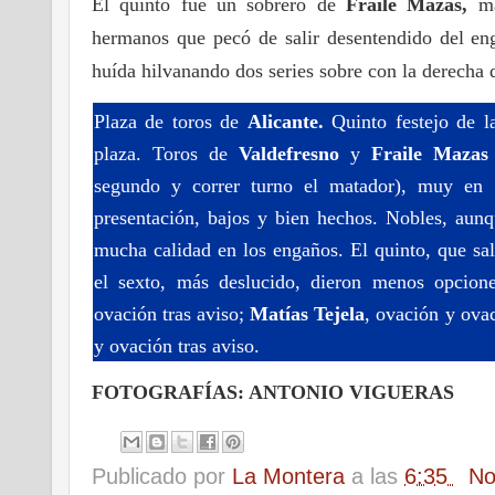
El quinto fue un sobrero de
Fraile Mazas,
m
hermanos que pecó de salir desentendido del eng
huída hilvanando dos series sobre con la derecha 
Plaza de toros de
Alicante.
Quinto festejo de 
plaza. Toros de
Valdefresno
y
Fraile Maza
segundo y correr turno el matador), muy en 
presentación, bajos y bien hechos. Nobles, au
mucha calidad en los engaños. El quinto, que sal
el sexto, más deslucido, dieron menos opcion
ovación tras aviso;
Matías Tejela
, ovación y ovac
y ovación tras aviso.
FOTOGRAFÍAS: ANTONIO VIGUERAS
Publicado por
La Montera
a las
6:35
No