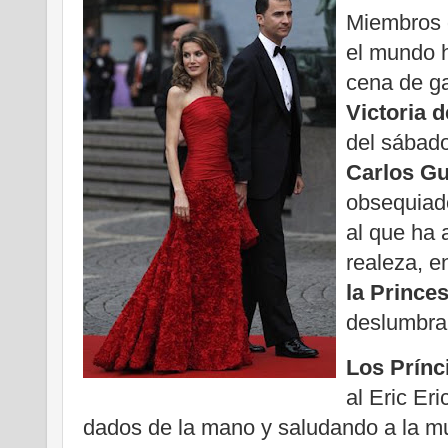
Miembros d
el mundo h
cena de ga
Victoria 
del sábado
Carlos Gu
obsequiado
al que ha 
realeza, en
la Princes
deslumbrar
Los Prínc
al Eric Er
dados de la mano y saludando a la mu