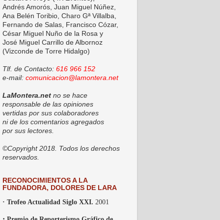
Andrés Amorós, Juan Miguel Núñez,
Ana Belén Toribio, Charo Gª Villalba,
Fernando de Salas, Francisco Cózar,
César Miguel Nuño de la Rosa y
José Miguel Carrillo de Albornoz
(Vizconde de Torre Hidalgo)
Tlf. de Contacto:
616 966 152
e-mail:
comunicacion@lamontera.net
LaMontera.net
no se hace
responsable de las opiniones
vertidas por sus colaboradores
ni de los comentarios agregados
por sus lectores.
©Copyright 2018. Todos los derechos
reservados.
RECONOCIMIENTOS A LA
FUNDADORA, DOLORES DE LARA
· Trofeo Actualidad Siglo XXI.
2001
·
Premio de Reporterismo Gráfico de