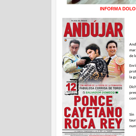
INFORMA DOLO
And
marz
de l
Enr
prot
la 
Dic
pre
como
Sin
tau
num