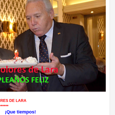
RES DE LARA
******
¡Que tiempos!