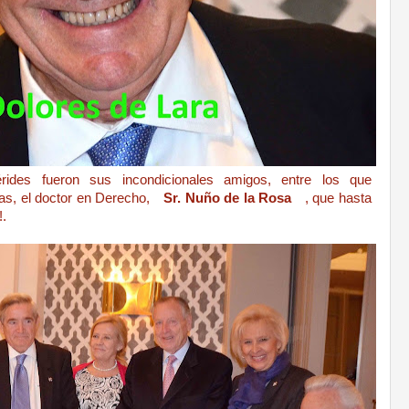
rides fueron sus incondicionales amigos, entre los que
s, el doctor en Derecho,
Sr. Nuño de la Rosa
, que hasta
!.