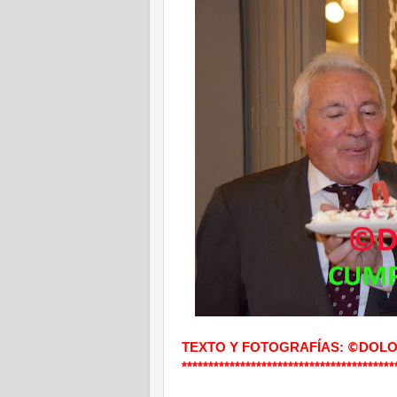
TEXTO Y FOTOGRAFÍAS:
DOLO
©
****************************************