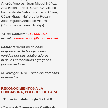
Andrés Amorós, Juan Miguel Núñez,
Ana Belén Toribio, Charo Gª Villalba,
Fernando de Salas, Francisco Cózar,
César Miguel Nuño de la Rosa y
José Miguel Carrillo de Albornoz
(Vizconde de Torre Hidalgo)
Tlf. de Contacto:
616 966 152
e-mail:
comunicacion@lamontera.net
LaMontera.net
no se hace
responsable de las opiniones
vertidas por sus colaboradores
ni de los comentarios agregados
por sus lectores.
©Copyright 2018. Todos los derechos
reservados.
RECONOCIMIENTOS A LA
FUNDADORA, DOLORES DE LARA
· Trofeo Actualidad Siglo XXI.
2001
·
Premio de Reporterismo Gráfico de