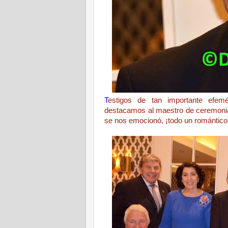
T
estigos de tan importante efemé
destacamos al maestro de ceremonia
se nos emocionó, ¡todo un romántico