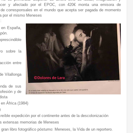
cáncer y afectado por el EPOC, con 420€ monta una emisora de
de corresponsales en el mundo que acepta ser pagada de momento
da por el mismo Meneses
:
s en España,
pón.
prescindible
yo sobre la
acción entre
de Vilallonga
ienda de sus
rofesión y de
dista
en África (1984)
)
reíble expedición por el continente antes de la descolonización
las extensas memorias de Meneses
 gran libro fotográfico póstumo: Meneses, la Vida de un reportero.