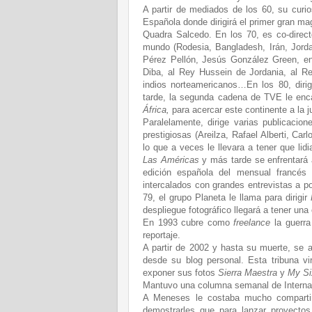
A partir de mediados de los 60, su curio
Española donde dirigirá el primer gran m
Quadra Salcedo. En los 70, es co-direc
mundo (Rodesia, Bangladesh, Irán, Jord
Pérez Pellón, Jesús González Green, en
Diba, al Rey Hussein de Jordania, al R
indios norteamericanos…En los 80, diri
tarde, la segunda cadena de TVE le enc
África,
para acercar este continente a la j
Paralelamente, dirige varias publicacion
prestigiosas (Areilza, Rafael Alberti, Ca
lo que a veces le llevara a tener que li
Las Américas
y más tarde se enfrentará a
edición española del mensual francés
intercalados con grandes entrevistas a pol
79, el grupo Planeta le llama para dirigir
despliegue fotográfico llegará a tener una 
En 1993 cubre como
freelance
la guerra
reportaje.
A partir de 2002 y hasta su muerte, se 
desde su blog personal. Esta tribuna vi
exponer sus fotos
Sierra Maestra
y
My Si
Mantuvo una columna semanal de Internaci
A Meneses le costaba mucho compartir 
demostrarles que para lanzar proyectos