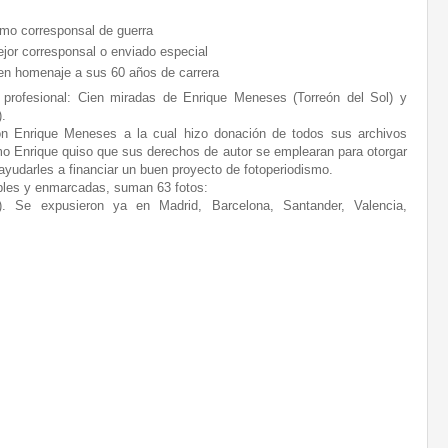
omo corresponsal de guerra
ejor corresponsal o enviado especial
n homenaje a sus 60 años de carrera
a profesional: Cien miradas de Enrique Meneses (Torreón del Sol) y
).
ón Enrique Meneses a la cual hizo donación de todos sus archivos
ismo Enrique quiso que sus derechos de autor se emplearan para otorgar
ayudarles a financiar un buen proyecto de fotoperiodismo.
bles y enmarcadas, suman 63 fotos:
). Se expusieron ya en Madrid, Barcelona, Santander, Valencia,