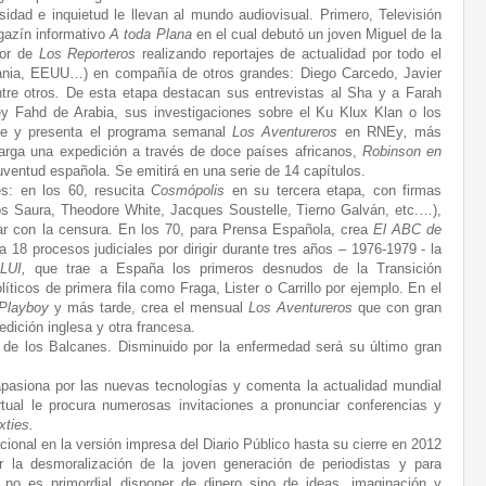
sidad e inquietud le llevan al mundo audiovisual. Primero, Televisión
agazín informativo
A toda Plana
en el cual debutó un joven Miguel de la
tor de
Los Reporteros
realizando reportajes de actualidad por todo el
ania, EEUU…) en compañía de otros grandes: Diego Carcedo, Javier
tre otros
.
De esta etapa destacan sus entrevistas al Sha y a Farah
ey Fahd de Arabia, sus investigaciones sobre el Ku Klux Klan o los
ge y presenta el programa semanal
Los Aventureros
en RNEy
,
más
arga una expedición a través de doce países africanos,
Robinson en
uventud española. Se emitirá en una serie de 14 capítulos.
es: en los 60, resucita
Cosmópolis
en su tercera etapa, con firmas
rlos Saura, Theodore White, Jacques Soustelle, Tierno Galván, etc.…),
diar con la censura. En los 70, para Prensa Española, crea
El ABC de
 18 procesos judiciales por dirigir durante tres años – 1976-1979 - la
LUI,
que trae a España los primeros desnudos de la Transición
íticos de primera fila como Fraga, Lister o Carrillo por ejemplo. En el
Playboy
y más tarde, crea el mensual
Los Aventureros
que con gran
edición inglesa y otra francesa.
 de los Balcanes. Disminuido por la enfermedad será su último gran
apasiona por las nuevas tecnologías y comenta la actualidad mundial
rtual le procura numerosas invitaciones a pronunciar conferencias y
xties.
onal en la versión impresa del Diario Público hasta su cierre en 2012
la desmoralización de la joven generación de periodistas y para
 no es primordial disponer de dinero sino de ideas, imaginación y