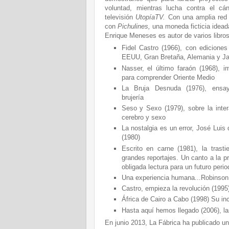
voluntad, mientras lucha contra el 
televisión
UtopíaTV.
Con una amplia red 
con
Pichulines,
una moneda ficticia idea
Enrique Meneses es autor de varios libros
Fidel Castro (1966), con edicione
EEUU, Gran Bretaña, Alemania y Ja
Nasser, el último faraón (1968), im
para comprender Oriente Medio
La Bruja Desnuda (1976), ensa
brujería
Seso y Sexo (1979), sobre la inter
cerebro y sexo
La nostalgia es un error, José Luis 
(1980)
Escrito en carne (1981), la trast
grandes reportajes. Un canto a la p
obligada lectura para un futuro perio
Una experiencia humana...Robinson 
Castro, empieza la revolución (1995
África de Cairo a Cabo (1998) Su inc
Hasta aquí hemos llegado (2006), 
En junio 2013, La Fábrica ha publicado un