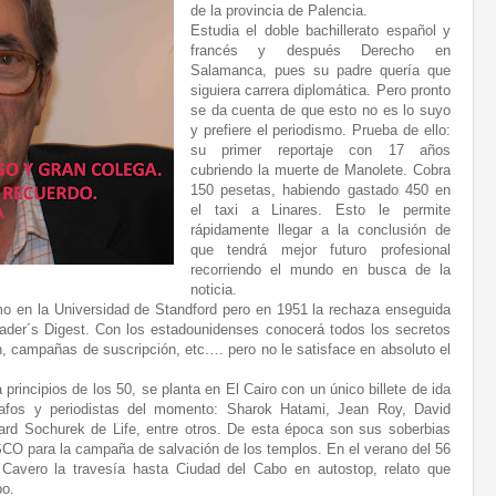
de la provincia de Palencia.
Estudia el doble bachillerato español y
francés y después Derecho en
Salamanca, pues su padre quería que
siguiera carrera diplomática. Pero pronto
se da cuenta de que esto no es lo suyo
y prefiere el periodismo. Prueba de ello:
su primer reportaje con 17 años
cubriendo la muerte de Manolete. Cobra
150 pesetas, habiendo gastado 450 en
el taxi a Linares. Esto le permite
rápidamente llegar a la conclusión de
que tendrá mejor futuro profesional
recorriendo el mundo en busca de la
noticia.
o en la Universidad de Standford pero en 1951 la rechaza enseguida
eader´s Digest. Con los estadounidenses conocerá todos los secretos
ón, campañas de suscripción, etc.… pero no le satisface en absoluto el
rincipios de los 50, se planta en El Cairo con un único billete de ida
rafos y periodistas del momento: Sharok Hatami, Jean Roy, David
d Sochurek de Life, entre otros. De esta época son sus soberbias
CO para la campaña de salvación de los templos. En el verano del 56
avero la travesía hasta Ciudad del Cabo en autostop, relato que
bo.