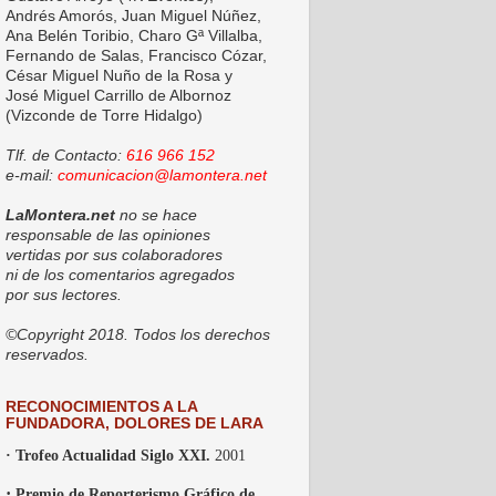
Andrés Amorós, Juan Miguel Núñez,
Ana Belén Toribio, Charo Gª Villalba,
Fernando de Salas, Francisco Cózar,
César Miguel Nuño de la Rosa y
José Miguel Carrillo de Albornoz
(Vizconde de Torre Hidalgo)
Tlf. de Contacto:
616 966 152
e-mail:
comunicacion@lamontera.net
LaMontera.net
no se hace
responsable de las opiniones
vertidas por sus colaboradores
ni de los comentarios agregados
por sus lectores.
©Copyright 2018. Todos los derechos
reservados.
RECONOCIMIENTOS A LA
FUNDADORA, DOLORES DE LARA
· Trofeo Actualidad Siglo XXI.
2001
·
Premio de Reporterismo Gráfico de