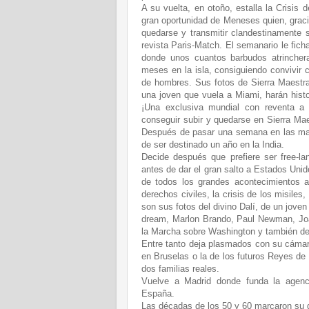
A su vuelta, en otoño, estalla la Crisis
gran oportunidad de Meneses quien, graci
quedarse y transmitir clandestinamente 
revista Paris-Match. El semanario le fic
donde unos cuantos barbudos atrincher
meses en la isla, consiguiendo convivir
de hombres. Sus fotos de Sierra Maestr
una joven que vuela a Miami, harán histo
¡Una exclusiva mundial con reventa a 
conseguir subir y quedarse en Sierra Maes
Después de pasar una semana en las maz
de ser destinado un año en la India.
Decide después que prefiere ser free-la
antes de dar el gran salto a Estados Uni
de todos los grandes acontecimientos a
derechos civiles, la crisis de los misile
son sus fotos del divino Dalí, de un joven
dream, Marlon Brando, Paul Newman, Joa
la Marcha sobre Washington y también de
Entre tanto deja plasmados con su cámar
en Bruselas o la de los futuros Reyes d
dos familias reales.
Vuelve a Madrid donde funda la agenc
España.
Las décadas de los 50 y 60 marcaron su g