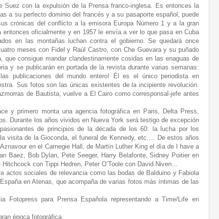
 de Suez con la expulsión de la Prensa franco-inglesa. Es entonces la
as a su perfecto dominio del francés y a su pasaporte español, puede
sus crónicas del conflicto a la emisora Europa Número 1 y a la gran
ha entonces oficialmente y en 1957 le envía a ver lo que pasa en Cuba
ados en las montañas luchan contra el gobierno. Se quedará once
 cuatro meses con Fidel y Raúl Castro, con Che Guevara y su puñado
a, que consigue mandar clandestinamente cosidas en las enaguas de
ria y se publicarán en portada de la revista durante varias semanas:
las publicaciones del mundo entero! Él es el único periodista en
tra. Sus fotos son las únicas existentes de la incipiente revolución.
morras de Bautista, vuelve a El Cairo como corresponsal-jefe antes
nce y primero monta una agencia fotográfica en Paris, Delta Press,
dos. Durante los años vividos en Nueva York será testigo de excepción
pasionantes de principios de la década de los 60: la lucha por los
s, la visita de la Gioconda, el funeral de Kennedy, etc.… De estos años
 Aznavour en el Carnegie Hall, de Martín Luther King el día de I have a
n Baez, Bob Dylan, Pete Seeger, Harry Belafonte, Sidney Poitier en
 Hitchcock con Tippi Hedren, Peter O’Toole con David Niven…
a actos sociales de relevancia como las bodas de Balduino y Fabiola
e España en Atenas, que acompaña de varias fotos más íntimas de las
ia Fotopress para Prensa Española representando a Time/Life en
ran época fotográfica.