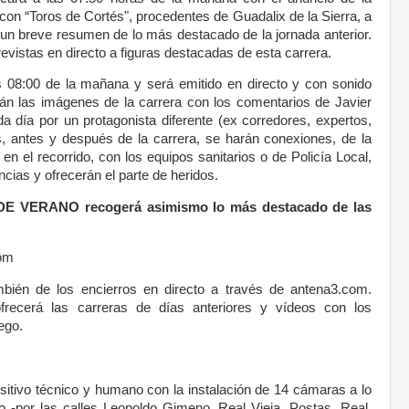
con “Toros de Cortés", procedentes de Guadalix de la Sierra, a
á un breve resumen de lo más destacado de la jornada anterior.
evistas en directo a figuras destacadas de esta carrera.
s 08:00 de la mañana y será emitido en directo y con sonido
rán las imágenes de la carrera con los comentarios de Javier
día por un protagonista diferente (ex corredores, expertos,
s, antes y después de la carrera, se harán conexiones, de la
 el recorrido, con los equipos sanitarios o de Policía Local,
ncias y ofrecerán el parte de heridos.
DE VERANO recogerá asimismo lo más destacado de las
com
ambién de los encierros en directo a través de antena3.com.
recerá las carreras de días anteriores y vídeos con los
ego.
sitivo técnico y humano con la instalación de 14 cámaras a lo
do -por las calles Leopoldo Gimeno, Real Vieja, Postas, Real,