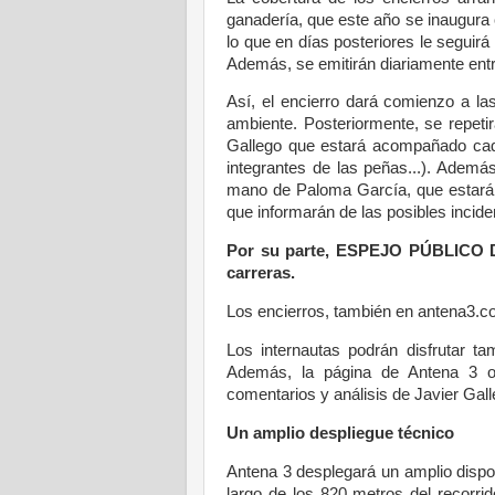
ganadería, que este año se inaugura 
lo que en días posteriores le seguir
Además, se emitirán diariamente entr
Así, el encierro dará comienzo a la
ambiente. Posteriormente, se repeti
Gallego que estará acompañado cada 
integrantes de las peñas...). Ademá
mano de Paloma García, que estará en
que informarán de las posibles incide
Por su parte, ESPEJO PÚBLICO 
carreras.
Los encierros, también en antena3.
Los internautas podrán disfrutar t
Además, la página de Antena 3 of
comentarios y análisis de Javier Gall
Un amplio despliegue técnico
Antena 3 desplegará un amplio dispo
largo de los 820 metros del recorri