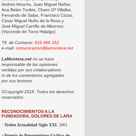
Andrés Amorós, Juan Miguel Núñez,
Ana Belén Toribio, Charo Gª Villalba,
Fernando de Salas, Francisco Cózar,
César Miguel Nuño de la Rosa y
José Miguel Carrillo de Albornoz
(Vizconde de Torre Hidalgo)
Tlf. de Contacto:
616 966 152
e-mail:
comunicacion@lamontera.net
LaMontera.net
no se hace
responsable de las opiniones
vertidas por sus colaboradores
ni de los comentarios agregados
por sus lectores.
©Copyright 2018. Todos los derechos
reservados.
RECONOCIMIENTOS A LA
FUNDADORA, DOLORES DE LARA
· Trofeo Actualidad Siglo XXI.
2001
·
Premio de Reporterismo Gráfico de