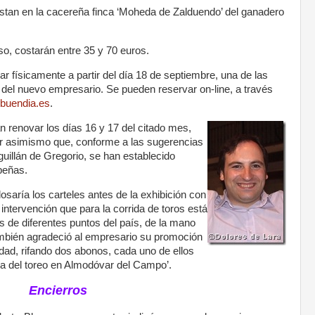
stan en la cacereña finca ‘Moheda de Zalduendo’ del ganadero
so, costarán entre 35 y 70 euros.
r físicamente a partir del día 18 de septiembre, una de las
o del nuevo empresario. Se pueden reservar on-line, a través
buendia.es
.
 renovar los días 16 y 17 del citado mes,
r asimismo que, conforme a las sugerencias
uillán de Gregorio, se han establecido
 peñas.
losaría los carteles antes de la exhibición con
 intervención que para la corrida de toros está
s de diferentes puntos del país, de la mano
ambién agradeció al empresario su promoción
alidad, rifando dos abonos, cada uno de ellos
gia del toreo en Almodóvar del Campo’.
Encierros