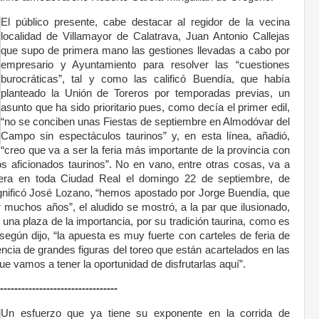
El público presente, cabe destacar al regidor de la vecina
localidad de Villamayor de Calatrava, Juan Antonio Callejas
que supo de primera mano las gestiones llevadas a cabo por
empresario y Ayuntamiento para resolver las “cuestiones
burocráticas”, tal y como las calificó Buendía, que había
planteado la Unión de Toreros por temporadas previas, un
asunto que ha sido prioritario pues, como decía el primer edil,
“no se conciben unas Fiestas de septiembre en Almodóvar del
Campo sin espectáculos taurinos” y, en esta línea, añadió,
“creo que va a ser la feria más importante de la provincia con
os aficionados taurinos”. No en vano, entre otras cosas, va a
mera en toda Ciudad Real el domingo 22 de septiembre, de
significó José Lozano, “hemos apostado por Jorge Buendía, que
 muchos años”, el aludido se mostró, a la par que ilusionado,
una plaza de la importancia, por su tradición taurina, como es
egún dijo, “la apuesta es muy fuerte con carteles de feria de
encia de grandes figuras del toreo que están acartelados en las
e vamos a tener la oportunidad de disfrutarlas aquí”.
---------------------------------
Un esfuerzo que ya tiene su exponente en la corrida de