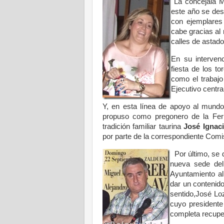
La concejala M
este año se des
con ejemplares
cabe gracias al
calles de astado
En su interven
fiesta de los t
como el trabajo
Ejecutivo central
Y, en esta línea de apoyo al mundo 
propuso como pregonero de la Feri
tradición familiar taurina
José Ignac
por parte de la correspondiente Comi
Por último, se 
nueva sede del
Ayuntamiento al 
dar un contenido
sentido,José Loz
cuyo presidente
completa recuper