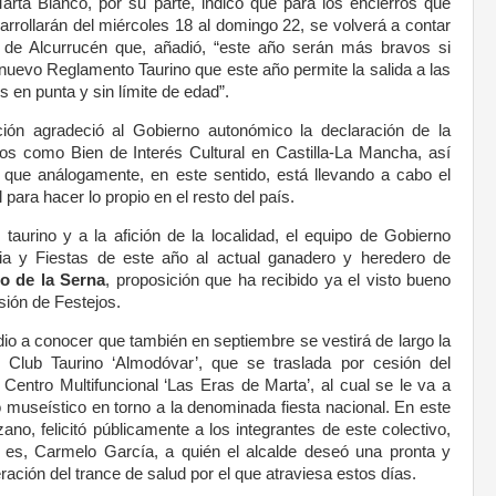
arta Blanco, por su parte, indicó que para los encierros que
arrollarán del miércoles 18 al domingo 22, se volverá a contar
 de Alcurrucén que, añadió, “este año serán más bravos si
 nuevo Reglamento Taurino que este año permite la salida a las
s en punta y sin límite de edad”.
ción agradeció al Gobierno autonómico la declaración de la
oros como Bien de Interés Cultural en Castilla-La Mancha, así
 que análogamente, en este sentido, está llevando a cabo el
 para hacer lo propio en el resto del país.
taurino y a la afición de la localidad, el equipo de Gobierno
a y Fiestas de este año al actual ganadero y heredero de
io de la Serna
, proposición que ha recibido ya el visto bueno
sión de Festejos.
dio a conocer que también en septiembre se vestirá de largo la
 Club Taurino ‘Almodóvar’, que se traslada por cesión del
Centro Multifuncional ‘Las Eras de Marta’, al cual se le va a
 museístico en torno a la denominada fiesta nacional. En este
ano, felicitó públicamente a los integrantes de este colectivo,
 es, Carmelo García, a quién el alcalde deseó una pronta y
ación del trance de salud por el que atraviesa estos días.