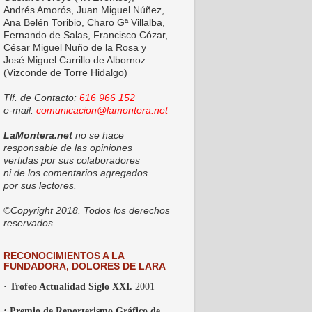
Andrés Amorós, Juan Miguel Núñez,
Ana Belén Toribio, Charo Gª Villalba,
Fernando de Salas, Francisco Cózar,
César Miguel Nuño de la Rosa y
José Miguel Carrillo de Albornoz
(Vizconde de Torre Hidalgo)
Tlf. de Contacto:
616 966 152
e-mail:
comunicacion@lamontera.net
LaMontera.net
no se hace
responsable de las opiniones
vertidas por sus colaboradores
ni de los comentarios agregados
por sus lectores.
©Copyright 2018. Todos los derechos
reservados.
RECONOCIMIENTOS A LA
FUNDADORA, DOLORES DE LARA
· Trofeo Actualidad Siglo XXI.
2001
·
Premio de Reporterismo Gráfico de