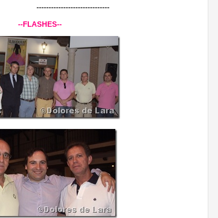
------------------------------
--FLASHES--