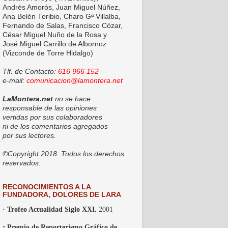
Andrés Amorós, Juan Miguel Núñez,
Ana Belén Toribio, Charo Gª Villalba,
Fernando de Salas, Francisco Cózar,
César Miguel Nuño de la Rosa y
José Miguel Carrillo de Albornoz
(Vizconde de Torre Hidalgo)
Tlf. de Contacto:
616 966 152
e-mail:
comunicacion@lamontera.net
LaMontera.net
no se hace
responsable de las opiniones
vertidas por sus colaboradores
ni de los comentarios agregados
por sus lectores.
©Copyright 2018. Todos los derechos
reservados.
RECONOCIMIENTOS A LA
FUNDADORA, DOLORES DE LARA
· Trofeo Actualidad Siglo XXI.
2001
·
Premio de Reporterismo Gráfico de