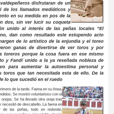
 valdepeñeros disfrutaran de un
l de los llamados mediáticos y
ento en su medida en pos de la
on dos, sin ver lucir su coqueta
ón unido al interés de las peñas locales ”El
ino, dan como resultado este estupendo acto
argen de lo artístico de la enjundia y el toreo
ueron ganas de divertirse de ver toros y por
os toreros porque la cosa fuera en ese mismo
to y Fandi unido a la ya reseñada nobleza de
avo para aumentar la autoestima personal y
s toros que tan necesitada esta de ello. De la
 de lo que sucedió en el ruedo
rimero de la tarde. Faena en su línea,
tendidos. Se mostró voluntarioso con el
orejas. Se ha llevado otra oreja tras
e necesitó de descabello. La faena en
or de las peñas, todo en redondo,