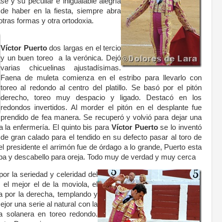
e y su peculiar e inigualable alegría
de haber en la fiesta, siempre abra
tras formas y otra ortodoxia.
Víctor Puerto
dos largas en el tercio
y un buen toreo a la verónica. Dejó
varias chicuelinas ajustadísimas.
Faena de muleta comienza en el estribo para llevarlo con
toreo al redondo al centro del platillo. Se basó por el pitón
derecho, toreo muy despacio y ligado. Destacó en los
redondos invertidos. Al morder el pitón en el desplante fue
prendido de fea manera. Se recuperó y volvió para dejar una
 la enfermería. El quinto bis para
Víctor Puerto
se lo inventó
de gran calado para el tendido en su defecto pasar al toro de
l presidente el arrimón fue de órdago a lo grande, Puerto esta
a y descabello para oreja. Todo muy de verdad y muy cerca
or la seriedad y celeridad del
 el mejor el de la moviola, el
a por la derecha, templando y
or una serie al natural con la
 solanera en toreo redondo.