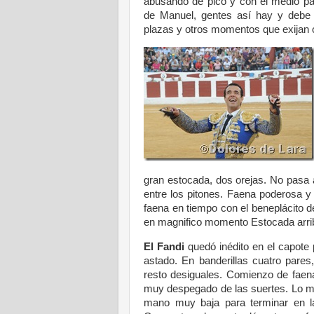
abusando de pico y con el medio pas
de Manuel, gentes así hay y debe 
plazas y otros momentos que exijan o
gran estocada, dos orejas. No pasa a
entre los pitones. Faena poderosa y 
faena en tiempo con el beneplácito de
en magnifico momento Estocada arrib
El Fandi
quedó inédito en el capote p
astado. En banderillas cuatro pares,
resto desiguales. Comienzo de faen
muy despegado de las suertes. Lo mej
mano muy baja para terminar en la