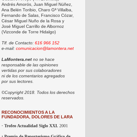
Andrés Amorós, Juan Miguel Núñez,
Ana Belén Toribio, Charo Gª Villalba,
Fernando de Salas, Francisco Cózar,
César Miguel Nuño de la Rosa y
José Miguel Carrillo de Albornoz
(Vizconde de Torre Hidalgo)
Tlf. de Contacto:
616 966 152
e-mail:
comunicacion@lamontera.net
LaMontera.net
no se hace
responsable de las opiniones
vertidas por sus colaboradores
ni de los comentarios agregados
por sus lectores.
©Copyright 2018. Todos los derechos
reservados.
RECONOCIMIENTOS A LA
FUNDADORA, DOLORES DE LARA
· Trofeo Actualidad Siglo XXI.
2001
·
Premio de Reporterismo Gráfico de