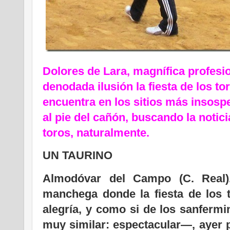
Dolores de Lara, magnífica profesi
denodada ilusión la fiesta de los t
encuentra en los sitios más insosp
al pie del cañón, buscando la notici
toros, naturalmente.
UN TAURINO
Almodóvar del Campo (C. Real).
manchega donde la fiesta de los t
alegría, y como si de los sanfermi
muy similar: espectacular—, ayer p