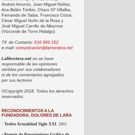
Andrés Amorós, Juan Miguel Núñez,
Ana Belén Toribio, Charo Gª Villalba,
Fernando de Salas, Francisco Cózar,
César Miguel Nuño de la Rosa y
José Miguel Carrillo de Albornoz
(Vizconde de Torre Hidalgo)
Tlf. de Contacto:
616 966 152
e-mail:
comunicacion@lamontera.net
LaMontera.net
no se hace
responsable de las opiniones
vertidas por sus colaboradores
ni de los comentarios agregados
por sus lectores.
©Copyright 2018. Todos los derechos
reservados.
RECONOCIMIENTOS A LA
FUNDADORA, DOLORES DE LARA
· Trofeo Actualidad Siglo XXI.
2001
·
Premio de Reporterismo Gráfico de