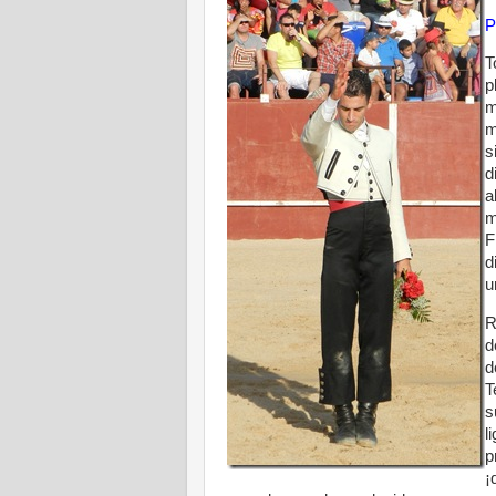
P
T
p
m
m
s
d
a
m
F
d
u
R
d
d
T
s
l
p
¡