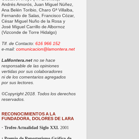
Andrés Amorós, Juan Miguel Núñez,
Ana Belén Toribio, Charo Gª Villalba,
Fernando de Salas, Francisco Cózar,
César Miguel Nuño de la Rosa y
José Miguel Carrillo de Albornoz
(Vizconde de Torre Hidalgo)
Tlf. de Contacto:
616 966 152
e-mail:
comunicacion@lamontera.net
LaMontera.net
no se hace
responsable de las opiniones
vertidas por sus colaboradores
ni de los comentarios agregados
por sus lectores.
©Copyright 2018. Todos los derechos
reservados.
RECONOCIMIENTOS A LA
FUNDADORA, DOLORES DE LARA
· Trofeo Actualidad Siglo XXI.
2001
·
Premio de Reporterismo Gráfico de