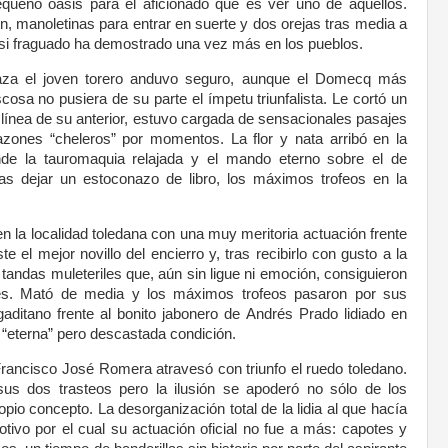
ueño oasis para el aficionado que es ver uno de aquellos.
, manoletinas para entrar en suerte y dos orejas tras media a
 casi fraguado ha demostrado una vez más en los pueblos.
laza el joven torero anduvo seguro, aunque el Domecq más
sa no pusiera de su parte el ímpetu triunfalista. Le cortó un
 línea de su anterior, estuvo cargada de sensacionales pasajes
azones “cheleros” por momentos. La flor y nata arribó en la
onde la tauromaquia relajada y el mando eterno sobre el de
as dejar un estoconazo de libro, los máximos trofeos en la
 en la localidad toledana con una muy meritoria actuación frente
te el mejor novillo del encierro y, tras recibirlo con gusto a la
tandas muleteriles que, aún sin ligue ni emoción, consiguieron
iles. Mató de media y los máximos trofeos pasaron por sus
ditano frente al bonito jabonero de Andrés Prado lidiado en
 “eterna” pero descastada condición.
 Francisco José Romera atravesó con triunfo el ruedo toledano.
 sus dos trasteos pero la ilusión se apoderó no sólo de los
o concepto. La desorganización total de la lidia al que hacía
motivo por el cual su actuación oficial no fue a más: capotes y