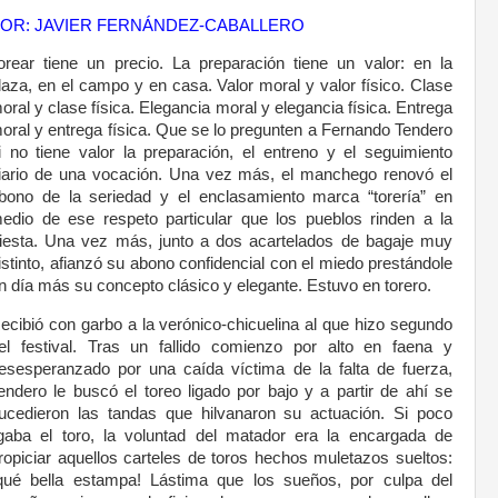
OR: JAVIER FERNÁNDEZ-CABALLERO
orear tiene un precio. La preparación tiene un valor: en la
laza, en el campo y en casa. Valor moral y valor físico. Clase
oral y clase física. Elegancia moral y elegancia física. Entrega
oral y entrega física. Que se lo pregunten a Fernando Tendero
i no tiene valor la preparación, el entreno y el seguimiento
iario de una vocación. Una vez más, el manchego renovó el
bono de la seriedad y el enclasamiento marca “torería” en
edio de ese respeto particular que los pueblos rinden a la
iesta. Una vez más, junto a dos acartelados de bagaje muy
istinto, afianzó su abono confidencial con el miedo prestándole
n día más su concepto clásico y elegante. Estuvo en torero.
ecibió con garbo a la verónico-chicuelina al que hizo segundo
el festival. Tras un fallido comienzo por alto en faena y
esesperanzado por una caída víctima de la falta de fuerza,
endero le buscó el toreo ligado por bajo y a partir de ahí se
ucedieron las tandas que hilvanaron su actuación. Si poco
igaba el toro, la voluntad del matador era la encargada de
ropiciar aquellos carteles de toros hechos muletazos sueltos:
qué bella estampa! Lástima que los sueños, por culpa del