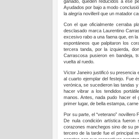
ganado, queden reducidos a ese peq
Ayudados por bajo a modo conclusión
la alegría novilleril que un matador
Con el que oficialmente cerraba p
desclasado marca Laurentino Carrasco
excesivo rabo a una faena que, en la
espontáneos que palpitaron los cor
tercera tanda, por la izquierda, d
Carrascosa pusieron en bandeja, tr
vuelta al ruedo.
Víctor Janeiro justificó su presencia
al cuarto ejemplar del festejo. Fue és
verónica, se sucedieron las tandas y 
hacer vibrar a los tendidos portát
manos. Antes, nada pudo hacer el ga
primer lugar, de bella estampa, carne
Por su parte, el “veterano” novillero
De nula condición artística fueron
corazones manchegos sino de su propi
tercero de la tarde fue el principal 