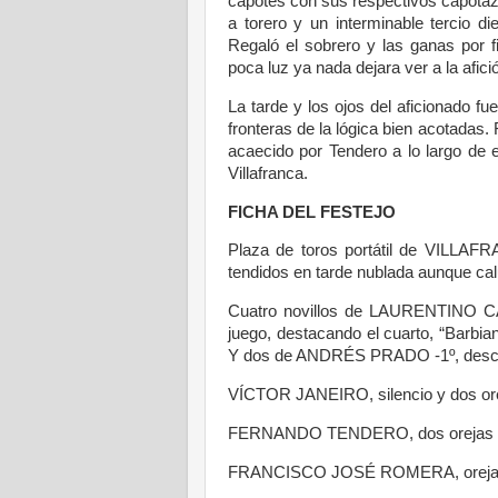
capotes con sus respectivos capotazos
a torero y un interminable tercio d
Regaló el sobrero y las ganas por f
poca luz ya nada dejara ver a la afic
La tarde y los ojos del aficionado fu
fronteras de la lógica bien acotadas. 
acaecido por Tendero a lo largo de
Villafranca.
FICHA DEL FESTEJO
Plaza de toros portátil de VILL
tendidos en tarde nublada aunque cal
Cuatro novillos de LAURENTINO CA
juego, destacando el cuarto, “Barbian
Y dos de ANDRÉS PRADO -1º, descast
VÍCTOR JANEIRO, silencio y dos ore
FERNANDO TENDERO, dos orejas y 
FRANCISCO JOSÉ ROMERA, oreja y