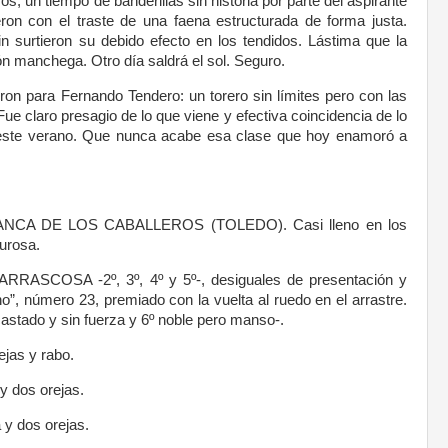
, un tiempo de banderillas sin historia por parte del aspirante
ieron con el traste de una faena estructurada de forma justa.
in surtieron su debido efecto en los tendidos. Lástima que la
ión manchega. Otro día saldrá el sol. Seguro.
eron para Fernando Tendero: un torero sin límites pero con las
Fue claro presagio de lo que viene y efectiva coincidencia de lo
 este verano. Que nunca acabe esa clase que hoy enamoró a
AFRANCA DE LOS CABALLEROS (TOLEDO). Casi lleno en los
urosa.
RRASCOSA -2º, 3º, 4º y 5º-, desiguales de presentación y
o”, número 23, premiado con la vuelta al ruedo en el arrastre.
ado y sin fuerza y 6º noble pero manso-.
jas y rabo.
dos orejas.
 dos orejas.