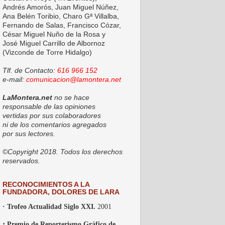
Andrés Amorós, Juan Miguel Núñez,
Ana Belén Toribio, Charo Gª Villalba,
Fernando de Salas, Francisco Cózar,
César Miguel Nuño de la Rosa y
José Miguel Carrillo de Albornoz
(Vizconde de Torre Hidalgo)
Tlf. de Contacto:
616 966 152
e-mail:
comunicacion@lamontera.net
LaMontera.net
no se hace
responsable de las opiniones
vertidas por sus colaboradores
ni de los comentarios agregados
por sus lectores.
©Copyright 2018. Todos los derechos
reservados.
RECONOCIMIENTOS A LA
FUNDADORA, DOLORES DE LARA
· Trofeo Actualidad Siglo XXI.
2001
·
Premio de Reporterismo Gráfico de