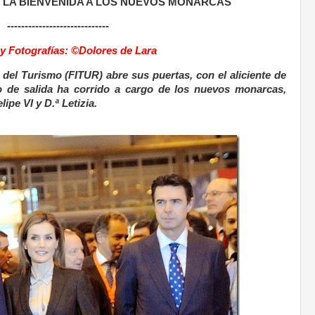
N LA BIENVENIDA A LOS NUEVOS MONARCAS
-----------------------------
 y
Fotografías: ©Dolores de Lara
 del Turismo (FITUR) abre sus puertas, con el aliciente de
zo de salida ha corrido a cargo de los nuevos monarcas,
pe VI y D.ª Letizia.