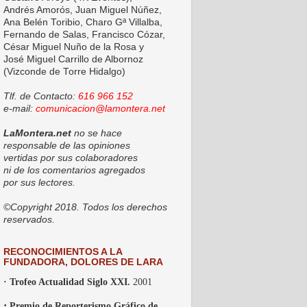
Andrés Amorós, Juan Miguel Núñez,
Ana Belén Toribio, Charo Gª Villalba,
Fernando de Salas, Francisco Cózar,
César Miguel Nuño de la Rosa y
José Miguel Carrillo de Albornoz
(Vizconde de Torre Hidalgo)
Tlf. de Contacto:
616 966 152
e-mail:
comunicacion@lamontera.net
LaMontera.net
no se hace
responsable de las opiniones
vertidas por sus colaboradores
ni de los comentarios agregados
por sus lectores.
©Copyright 2018. Todos los derechos
reservados.
RECONOCIMIENTOS A LA
FUNDADORA, DOLORES DE LARA
· Trofeo Actualidad Siglo XXI.
2001
·
Premio de Reporterismo Gráfico de