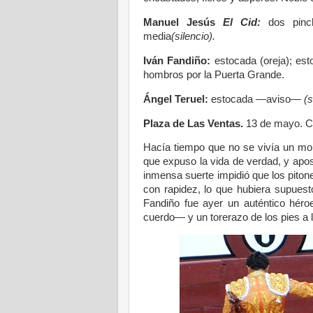
Manuel Jesús
El Cid:
dos pinc
media
(silencio).
Iván Fandiño:
estocada (oreja); es
hombros por la Puerta Grande.
Ángel Teruel:
estocada —aviso—
(s
Plaza de Las Ventas.
13 de mayo. Cua
Hacía tiempo que no se vivía un mo
que expuso la vida de verdad, y apost
inmensa suerte impidió que los pitone
con rapidez, lo que hubiera supuest
Fandiño fue ayer un auténtico hér
cuerdo— y un torerazo de los pies a 