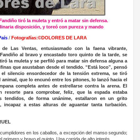
andiño tiró la muleta y entró a matar sin defensa.
dinaria disposición, y toreó con pureza y mando
País
/
Fotografías:©DOLORES DE LARA
o de Las Ventas, entusiasmado con la faena vibrante,
Fandiño al bravo y encastado toro quinto de la tarde, se
iró la muleta y se perfiló para matar sin defensa alguna a
finas que asustaban desde el tendido. “Está loco”, pensó
 el silencio ensordecedor de la tensión extrema, se tiró
 animal, que lo encunó entre los pitones, lo lanzó hacia el
mpana completa antes de estrellarse contra la arena. El
 resorte para comprobar, feliz, que la espada estaba
s tendidos, de forma unánime, estallaron en un grito
 incapaz a estas alturas de aguantar tanta turbación.
ERUEL
 cumplidores en los caballos, a excepción del manso segundo;
 primero y bravo el quinto. Una corrida de alto interés.