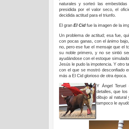
naturales y sorteó las embestidas 
presidida por el valor seco, el ofi
decidida actitud para el triunfo.
El gran
El Cid
fue la imagen de la im
Un problema de actitud; esa fue, qui
con pocas ganas, con el ánimo bajo,
no, pero ese fue el mensaje que el to
su noble primero, y no se sintió 
ayudándose con el estoque simulado, y
Jesús le pudo la impotencia. Y otro t
con el que se mostró desconfiado en
más a El Cid glorioso de otra época.
Y Ángel Teruel e
detalles, que los
dibujo al natura
tampoco le ayudó 