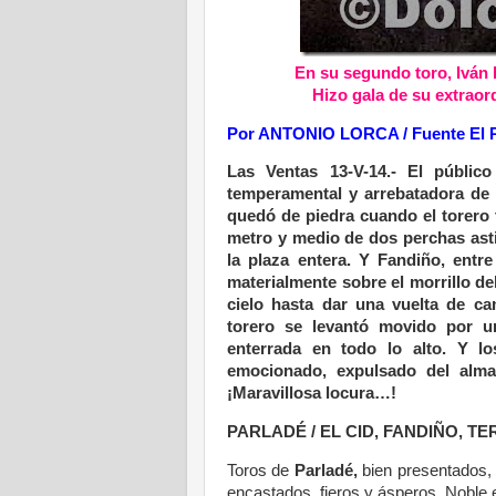
En su segundo toro, Iván F
Hizo gala de su extraor
Por ANTONIO LORCA / Fuente El 
Las Ventas 13-V-14.- El públic
temperamental y arrebatadora de 
quedó de piedra cuando el torero t
metro y medio de dos perchas asti
la plaza entera. Y Fandiño, entre
materialmente sobre el morrillo del
cielo hasta dar una vuelta de ca
torero se levantó movido por un
enterrada en todo lo alto. Y lo
emocionado, expulsado del alma,
¡Maravillosa locura…!
PARLADÉ / EL CID, FANDIÑO, T
Toros de
Parladé,
bien presentados,
encastados, fieros y ásperos. Noble el