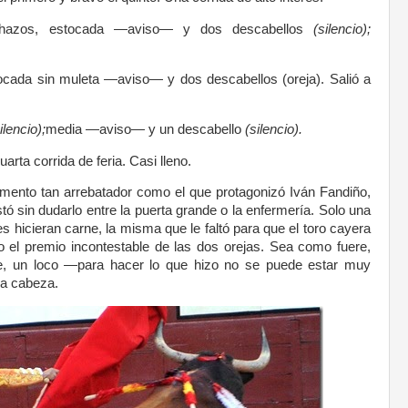
hazos, estocada —aviso— y dos descabellos
(silencio);
tocada sin muleta —aviso— y dos descabellos (oreja). Salió a
ilencio);
media —aviso— y un descabello
(silencio).
rta corrida de feria. Casi lleno.
mento tan arrebatador como el que protagonizó Iván Fandiño,
ó sin dudarlo entre la puerta grande o la enfermería. Solo una
s hicieran carne, la misma que le faltó para que el toro cayera
o el premio incontestable de las dos orejas. Sea como fuere,
oe, un loco —para hacer lo que hizo no se puede estar muy
la cabeza.