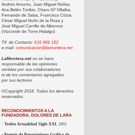
Andrés Amorós, Juan Miguel Núñez,
Ana Belén Toribio, Charo Gª Villalba,
Fernando de Salas, Francisco Cózar,
César Miguel Nuño de la Rosa y
José Miguel Carrillo de Albornoz
(Vizconde de Torre Hidalgo)
Tlf. de Contacto:
616 966 152
e-mail:
comunicacion@lamontera.net
LaMontera.net
no se hace
responsable de las opiniones
vertidas por sus colaboradores
ni de los comentarios agregados
por sus lectores.
©Copyright 2018. Todos los derechos
reservados.
RECONOCIMIENTOS A LA
FUNDADORA, DOLORES DE LARA
· Trofeo Actualidad Siglo XXI.
2001
·
Premio de Reporterismo Gráfico de