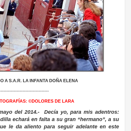
O A S.A.R. LA INFANTA DOÑA ELENA
----------------------------------
OTOGRAFÍAS: ©DOLORES DE LARA
mayo del 2014.- Decía yo, para mis adentros:
illa echará en falta a su gran “hermano”, a su
que le da aliento para seguir adelante en este