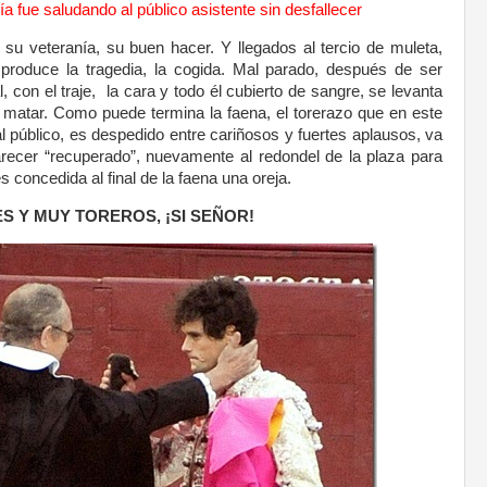
ía fue saludando al público asistente sin desfallecer
su veteranía, su buen hacer. Y llegados al tercio de muleta,
roduce la tragedia, la cogida. Mal parado, después de ser
 con el traje, la cara y todo él cubierto de sangre, se levanta
a matar. Como puede termina la faena, el torerazo que en este
l público, es despedido entre cariñosos y fuertes aplausos, va
recer “recuperado”, nuevamente al redondel de la plaza para
es concedida al final de la faena una oreja.
S Y MUY TOREROS, ¡SI SEÑOR!