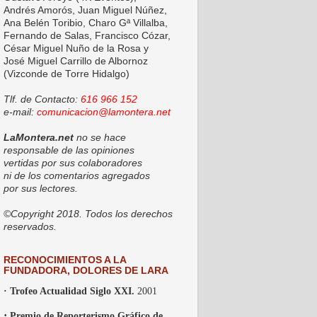
Andrés Amorós, Juan Miguel Núñez,
Ana Belén Toribio, Charo Gª Villalba,
Fernando de Salas, Francisco Cózar,
César Miguel Nuño de la Rosa y
José Miguel Carrillo de Albornoz
(Vizconde de Torre Hidalgo)
Tlf. de Contacto:
616 966 152
e-mail:
comunicacion@lamontera.net
LaMontera.net
no se hace
responsable de las opiniones
vertidas por sus colaboradores
ni de los comentarios agregados
por sus lectores.
©Copyright 2018. Todos los derechos
reservados.
RECONOCIMIENTOS A LA
FUNDADORA, DOLORES DE LARA
· Trofeo Actualidad Siglo XXI.
2001
·
Premio de Reporterismo Gráfico de