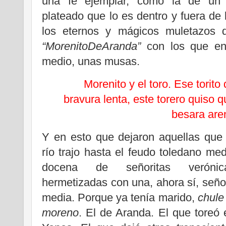
una fe ejemplar, como la de un s
plateado que lo es dentro y fuera de l
los eternos y mágicos muletazos
“MorenitoDeAranda”
con los que enc
medio, unas musas.
Morenito y el toro. Ese torito
bravura lenta, este torero quiso 
besara are
Y en esto que dejaron aquellas que 
río trajo hasta el feudo toledano med
docena de señoritas verónic
hermetizadas con una, ahora sí, seño
media. Porque ya tenía marido,
chule
moreno
. El de Aranda. El que toreó 