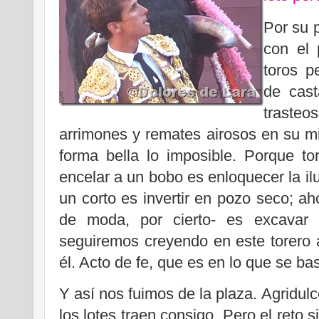
Por su 
con el 
toros p
de cast
traste
arrimones y remates airosos en su m
forma bella lo imposible. Porque to
encelar a un bobo es enloquecer la ilus
un corto es invertir en pozo seco; ah
de moda, por cierto- es excavar 
seguiremos creyendo en este torero 
él. Acto de fe, que es en lo que se ba
Y así nos fuimos de la plaza. Agridulce
los lotes traen consigo. Pero el reto 