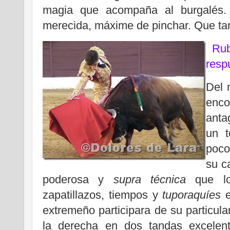
magia que acompaña al burgalés. 
merecida, máxime de pinchar. Que tam
Rub
resp
Del 
enco
anta
un 
poco
su c
poderosa y
supra técnica
que lo
zapatillazos, tiempos y
tuporaquíes
extremeño participara de su particula
la derecha en dos tandas excelent