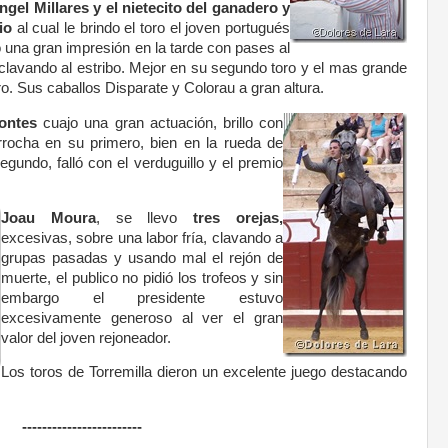
gel Millares y el nietecito del
ganadero y
io
al cual le brindo el toro el joven portugués
 una gran impresión en la tarde con pases al
clavando al estribo. Mejor en su segundo toro y el mas grande
ro. Sus caballos Disparate y Colorau a gran altura.
Montes
cuajo una gran actuación, brillo con
rrocha en su primero, bien en la rueda de
egundo, falló con el verduguillo y el premio
Joau Moura
,
se llevo
tres orejas,
excesivas, sobre una labor fría, clavando a
grupas pasadas y usando mal el rejón de
muerte, el publico no pidió los trofeos y sin
embargo el presidente estuvo
excesivamente generoso al ver el gran
valor del joven rejoneador.
Los toros de Torremilla dieron un excelente juego destacando
------------------------