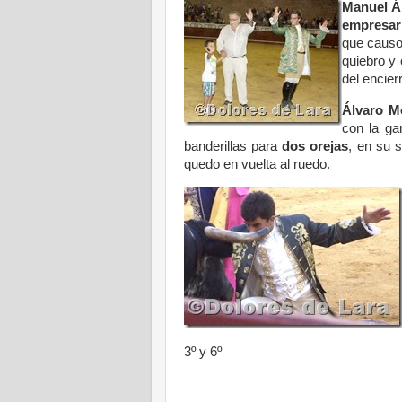
Manuel Án
empresar
que causo
quiebro y 
del encier
Álvaro 
con la ga
banderillas para
dos orejas
, en su s
quedo en vuelta al ruedo.
3º y 6º