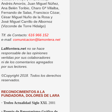
Andrés Amorós, Juan Miguel Núñez,
Ana Belén Toribio, Charo Gª Villalba,
Fernando de Salas, Francisco Cózar,
César Miguel Nuño de la Rosa y
José Miguel Carrillo de Albornoz
(Vizconde de Torre Hidalgo)
Tlf. de Contacto:
616 966 152
e-mail:
comunicacion@lamontera.net
LaMontera.net
no se hace
responsable de las opiniones
vertidas por sus colaboradores
ni de los comentarios agregados
por sus lectores.
©Copyright 2018. Todos los derechos
reservados.
RECONOCIMIENTOS A LA
FUNDADORA, DOLORES DE LARA
· Trofeo Actualidad Siglo XXI.
2001
·
Premio de Reporterismo Gráfico de