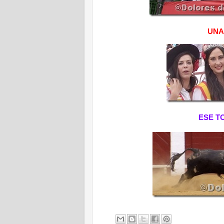
UNA
ESE T