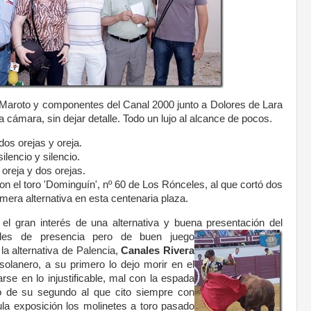
o Maroto y componentes del Canal 2000 junto a Dolores de Lara
la cámara, sin dejar detalle. Todo un lujo al alcance de pocos.
 dos orejas y oreja.
ilencio y silencio.
: oreja y dos orejas.
on el toro 'Dominguín', nº 60 de Los Rónceles, al que cortó dos
mera alternativa en esta centenaria plaza.
o el gran interés de una alternativa y buena presentación del
les de presencia pero de buen juego
la alternativa de Palencia,
Canales Rivera
solanero, a su primero lo dejo morir en el
arse en lo injustificable, mal con la espada
ió de su segundo al que cito siempre con
la exposición los molinetes a toro pasado