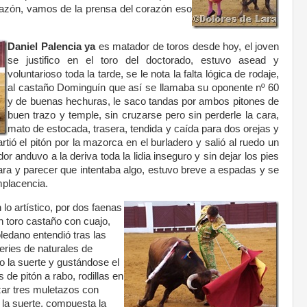
orazón, vamos de la prensa del corazón eso
Daniel Palencia
ya
es matador de toros desde hoy, el joven
se justifico en el toro del doctorado, estuvo asead y
voluntarioso toda la tarde, se le nota la falta lógica de rodaje,
al castaño Dominguín que así se llamaba su oponente nº 60
y de buenas hechuras, le saco tandas por ambos pitones de
buen trazo y temple, sin cruzarse pero sin perderle la cara,
mato de estocada, trasera, tendida y caída para dos orejas y
tió el pitón por la mazorca en el burladero y salió al ruedo un
r anduvo a la deriva toda la lidia inseguro y sin dejar los pies
cara y parecer que intentaba algo, estuvo breve a espadas y se
omplacencia.
 lo artístico, por dos faenas
 toro castaño con cuajo,
ledano entendió tras las
series de naturales de
 la suerte y gustándose el
de pitón a rabo, rodillas en
azar tres muletazos con
la suerte, compuesta la