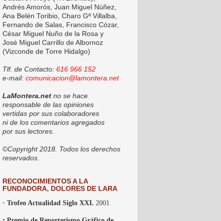
Andrés Amorós, Juan Miguel Núñez,
Ana Belén Toribio, Charo Gª Villalba,
Fernando de Salas, Francisco Cózar,
César Miguel Nuño de la Rosa y
José Miguel Carrillo de Albornoz
(Vizconde de Torre Hidalgo)
Tlf. de Contacto:
616 966 152
e-mail:
comunicacion@lamontera.net
LaMontera.net
no se hace
responsable de las opiniones
vertidas por sus colaboradores
ni de los comentarios agregados
por sus lectores.
©Copyright 2018. Todos los derechos
reservados.
RECONOCIMIENTOS A LA
FUNDADORA, DOLORES DE LARA
· Trofeo Actualidad Siglo XXI.
2001
·
Premio de Reporterismo Gráfico de