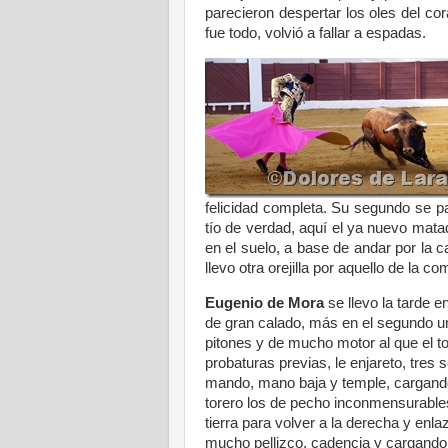
parecieron despertar los oles del c
fue todo, volvió a fallar a espadas.
felicidad completa. Su segundo se par
tío de verdad, aquí el ya nuevo matado
en el suelo, a base de andar por la 
llevo otra orejilla por aquello de la c
Eugenio de Mora
se llevo la tarde en
de gran calado, más en el segundo un
pitones y de mucho motor al que el to
probaturas previas, le enjareto, tres 
mando, mano baja y temple, cargando
torero los de pecho inconmensurables 
tierra para volver a la derecha y enl
mucho pellizco, cadencia y cargando 