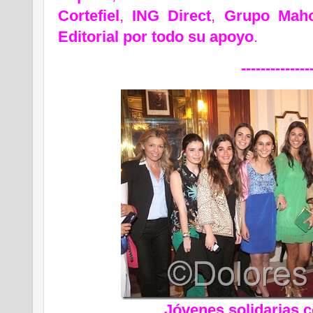
Cortefiel
,
ING Direct
,
Grupo Maho
Editorial
por todo su apoyo
.
--------------
Jóvenes solidarias 