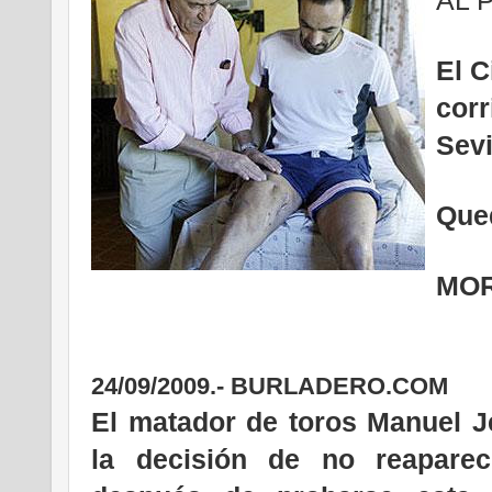
El C
cor
Sevi
Que
MOR
24/09/2009.- BURLADERO.COM
El matador de toros Manuel J
la decisión de no reapare