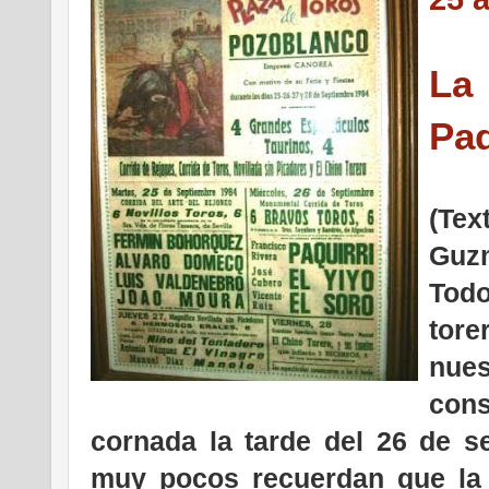
L
Paq
(Te
Guzm
Todo
tor
nue
con
cornada la tarde del 26 de s
muy pocos recuerdan que la