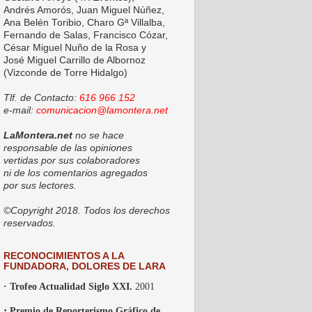
Andrés Amorós, Juan Miguel Núñez,
Ana Belén Toribio, Charo Gª Villalba,
Fernando de Salas, Francisco Cózar,
César Miguel Nuño de la Rosa y
José Miguel Carrillo de Albornoz
(Vizconde de Torre Hidalgo)
Tlf. de Contacto:
616 966 152
e-mail:
comunicacion@lamontera.net
LaMontera.net
no se hace
responsable de las opiniones
vertidas por sus colaboradores
ni de los comentarios agregados
por sus lectores.
©Copyright 2018. Todos los derechos
reservados.
RECONOCIMIENTOS A LA
FUNDADORA, DOLORES DE LARA
· Trofeo Actualidad Siglo XXI.
2001
·
Premio de Reporterismo Gráfico de