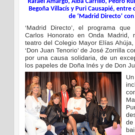
Rafael Amargo, Alba Carrillo, Pedro Ru
Begoña Villacís y Puri Causapié, entre 
de ‘Madrid Directo’ con
‘Madrid Directo’, el programa que
Carlos Honorato en Onda Madrid, r
teatro del Colegio Mayor Elías Ahúja,
‘Don Juan Tenorio’ de José Zorrilla con
por una causa solidaria, de un exce
los papeles de Doña Inés y de Don Ju
Un
in
co
Ma
Pu
de
de
bai