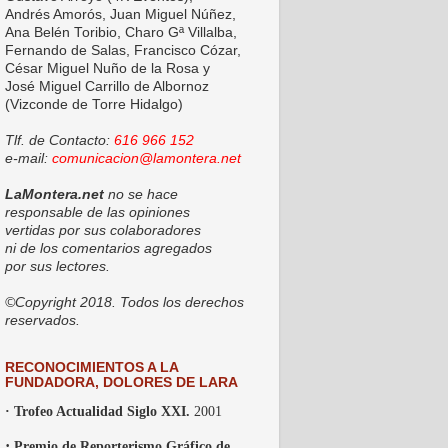
Andrés Amorós, Juan Miguel Núñez,
Ana Belén Toribio, Charo Gª Villalba,
Fernando de Salas, Francisco Cózar,
César Miguel Nuño de la Rosa y
José Miguel Carrillo de Albornoz
(Vizconde de Torre Hidalgo)
Tlf. de Contacto:
616 966 152
e-mail:
comunicacion@lamontera.net
LaMontera.net
no se hace
responsable de las opiniones
vertidas por sus colaboradores
ni de los comentarios agregados
por sus lectores.
©Copyright 2018. Todos los derechos
reservados.
RECONOCIMIENTOS A LA
FUNDADORA, DOLORES DE LARA
· Trofeo Actualidad Siglo XXI.
2001
·
Premio de Reporterismo Gráfico de