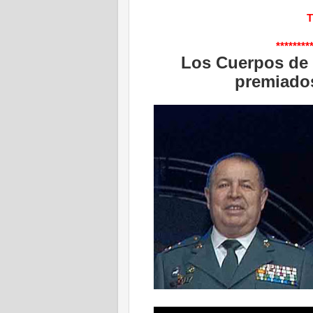
T
********
Los Cuerpos de 
premiados