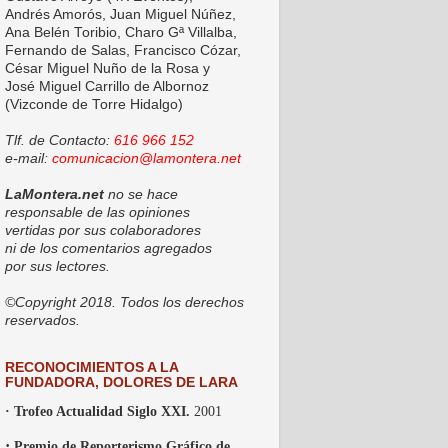
Andrés Amorós, Juan Miguel Núñez,
Ana Belén Toribio, Charo Gª Villalba,
Fernando de Salas, Francisco Cózar,
César Miguel Nuño de la Rosa y
José Miguel Carrillo de Albornoz
(Vizconde de Torre Hidalgo)
Tlf. de Contacto:
616 966 152
e-mail:
comunicacion@lamontera.net
LaMontera.net
no se hace
responsable de las opiniones
vertidas por sus colaboradores
ni de los comentarios agregados
por sus lectores.
©Copyright 2018. Todos los derechos
reservados.
RECONOCIMIENTOS A LA
FUNDADORA, DOLORES DE LARA
· Trofeo Actualidad Siglo XXI.
2001
·
Premio de Reporterismo Gráfico de