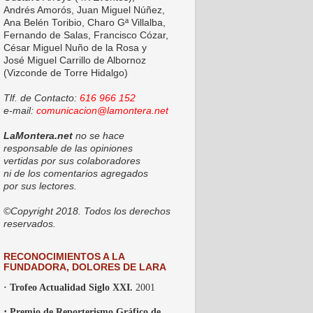
Andrés Amorós, Juan Miguel Núñez,
Ana Belén Toribio, Charo Gª Villalba,
Fernando de Salas, Francisco Cózar,
César Miguel Nuño de la Rosa y
José Miguel Carrillo de Albornoz
(Vizconde de Torre Hidalgo)
Tlf. de Contacto:
616 966 152
e-mail:
comunicacion@lamontera.net
LaMontera.net
no se hace
responsable de las opiniones
vertidas por sus colaboradores
ni de los comentarios agregados
por sus lectores.
©Copyright 2018. Todos los derechos
reservados.
RECONOCIMIENTOS A LA
FUNDADORA, DOLORES DE LARA
· Trofeo Actualidad Siglo XXI.
2001
·
Premio de Reporterismo Gráfico de