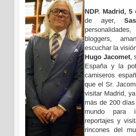
NDP. Madrid, 5
de ayer,
Sas
personalidade
bloggers, ama
escuchar la visió
Hugo Jacomet
, 
España y la pot
camiseros españ
que el Sr. Jacom
visitar Madrid, 
más de 200 días 
mundo para im
reportajes y vis
rincones del mu