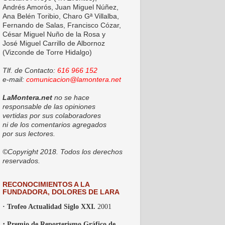
Andrés Amorós, Juan Miguel Núñez,
Ana Belén Toribio, Charo Gª Villalba,
Fernando de Salas, Francisco Cózar,
César Miguel Nuño de la Rosa y
José Miguel Carrillo de Albornoz
(Vizconde de Torre Hidalgo)
Tlf. de Contacto:
616 966 152
e-mail:
comunicacion@lamontera.net
LaMontera.net
no se hace
responsable de las opiniones
vertidas por sus colaboradores
ni de los comentarios agregados
por sus lectores.
©Copyright 2018. Todos los derechos
reservados.
RECONOCIMIENTOS A LA
FUNDADORA, DOLORES DE LARA
· Trofeo Actualidad Siglo XXI.
2001
·
Premio de Reporterismo Gráfico de