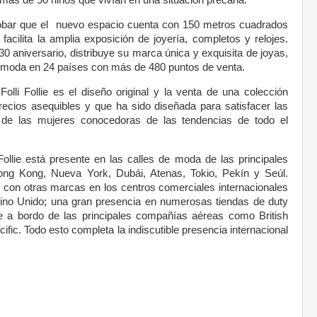
 más de 90 niños que vivían en una situación precaria.
obar que el nuevo espacio cuenta con 150 metros cuadrados
 facilita la amplia exposición de joyería, completos y relojes.
 30 aniversario, distribuye su marca única y exquisita de joyas,
de moda en 24 países con más de 480 puntos de venta.
 Folli Follie es el diseño original y la venta de una colección
 precios asequibles y que ha sido diseñada para satisfacer las
 de las mujeres conocedoras de las tendencias de todo el
Follie está presente en las calles de moda de las principales
ong Kong, Nueva York, Dubái, Atenas, Tokio, Pekín y Seúl.
con otras marcas en los centros comerciales internacionales
no Unido; una gran presencia en numerosas tiendas de duty
le a bordo de las principales compañías aéreas como British
ific. Todo esto completa la indiscutible presencia internacional