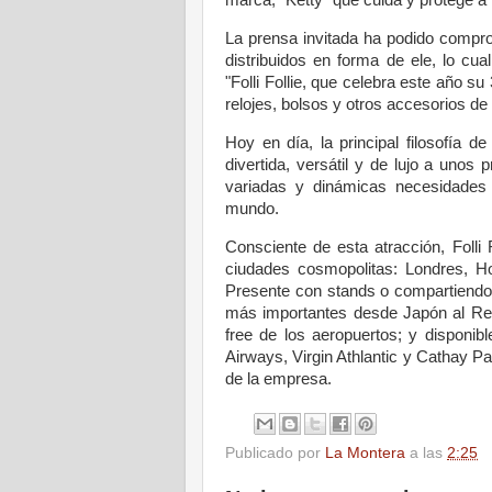
marca, “Ketty” que cuida y protege a
La prensa invitada ha podido compr
distribuidos en forma de ele, lo cual
"Folli Follie, que celebra este año su
relojes, bolsos y otros accesorios 
Hoy en día, la principal filosofía de
divertida, versátil y de lujo a unos
variadas y dinámicas necesidades
mundo.
Consciente de esta atracción, Folli 
ciudades cosmopolitas: Londres, H
Presente con stands o compartiendo 
más importantes desde Japón al Rei
free de los aeropuertos; y disponib
Airways, Virgin Athlantic y Cathay Pac
de la empresa.
Publicado por
La Montera
a las
2:25