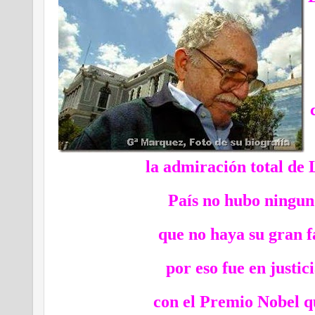
la admiración total 
País no hubo ningun
que no haya su gran 
por eso fue en justic
con el Premio Nobel qu