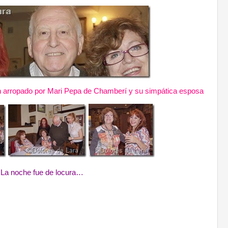
en arropado por Mari Pepa de Chamberí y su simpática esposa
La noche fue de locura…