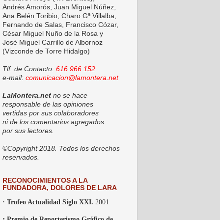
Andrés Amorós, Juan Miguel Núñez,
Ana Belén Toribio, Charo Gª Villalba,
Fernando de Salas, Francisco Cózar,
César Miguel Nuño de la Rosa y
José Miguel Carrillo de Albornoz
(Vizconde de Torre Hidalgo)
Tlf. de Contacto:
616 966 152
e-mail:
comunicacion@lamontera.net
LaMontera.net
no se hace
responsable de las opiniones
vertidas por sus colaboradores
ni de los comentarios agregados
por sus lectores.
©Copyright 2018. Todos los derechos
reservados.
RECONOCIMIENTOS A LA
FUNDADORA, DOLORES DE LARA
· Trofeo Actualidad Siglo XXI.
2001
·
Premio de Reporterismo Gráfico de