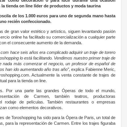
lizar como decoración o para lucir durante una ocasión
a tienda on line líder de productos y moda taurina
o oscila de los 1.000 euros para uno de segunda mano hasta
 uno recién confeccionado.
s de gran valor estético y artístico, siguen levantando pasión
rcio online ha facilitado su comercialización a cualquier parte
, con el consecuente aumento de la demanda.
.com hace seis años era complicado adquirir un traje de torero
shopping lo está facilitando. Vendimos nuestro primer traje de
nse nada más comenzar el negocio, un profesor de español de
os han ido aumentando año tras año”
, explica Fabienne Meric,
roshopping.com. Actualmente la venta constante de trajes de
ual para la tienda on line.
s. Por una parte las grandes Óperas de todo el mundo,
esentación de Carmen, también teatros, productoras
 el rodaje de películas. También restaurantes o empresas
lizan como elementos decorativos.
es de Toroshopping ha sido para la Ópera de Paris, un total de
las, para la representación de Carmen. Entre los trajes figuraba