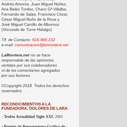
Andrés Amorós, Juan Miguel Núñez,
Ana Belén Toribio, Charo Gª Villalba,
Fernando de Salas, Francisco Cózar,
César Miguel Nuño de la Rosa y
José Miguel Carrillo de Albornoz
(Vizconde de Torre Hidalgo)
Tlf. de Contacto:
616 966 152
e-mail:
comunicacion@lamontera.net
LaMontera.net
no se hace
responsable de las opiniones
vertidas por sus colaboradores
ni de los comentarios agregados
por sus lectores.
©Copyright 2018. Todos los derechos
reservados.
RECONOCIMIENTOS A LA
FUNDADORA, DOLORES DE LARA
· Trofeo Actualidad Siglo XXI.
2001
·
Premio de Reporterismo Gráfico de