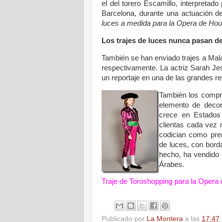
el del torero Escamillo, interpretad
Barcelona, durante una actuación de
luces a medida para
la Opera
de Hou
Los trajes de luces nunca pasan 
También se han enviado trajes a Malay
respectivamente. La actriz Sarah Jes
un reportaje en una de las grandes r
También los compra
elemento de decor
crece en Estados
clientas cada vez 
codician como pre
de luces, con bord
hecho, ha vendido 
Árabes.
Traje de Toroshopping para
la Opera
Publicado por
La Montera
a las
17:47