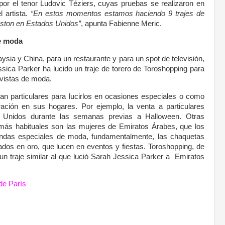
o por el tenor Ludovic Téziers, cuyas pruebas se realizaron en
l artista.
“En estos momentos estamos haciendo 9 trajes de
ston en Estados Unidos”
, apunta Fabienne Meric.
de moda
sia y China, para un restaurante y para un spot de televisión,
sica Parker ha lucido un traje de torero de Toroshopping para
evistas de moda.
n particulares para lucirlos en ocasiones especiales o como
ación en sus hogares. Por ejemplo, la venta a particulares
 Unidos durante las semanas previas a Halloween. Otras
más habituales son las mujeres de Emiratos Árabes, que los
ndas especiales de moda, fundamentalmente, las chaquetas
ados en oro, que lucen en eventos y fiestas. Toroshopping, de
un traje similar al que lució Sarah Jessica Parker a Emiratos
de París