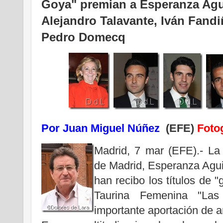
Goya" premian a Esperanza Agu
Alejandro Talavante, Iván Fandi
Pedro Domecq
Por Juan Miguel Núñez
(EFE)
Fotog
Madrid, 7 mar (EFE).- La
de Madrid, Esperanza Aguir
han recibo los títulos de 
Taurina Femenina "La
importante aportación de a