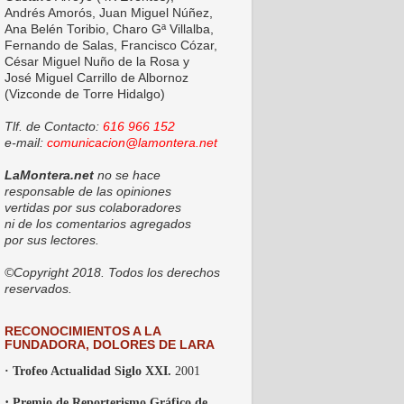
Andrés Amorós, Juan Miguel Núñez,
Ana Belén Toribio, Charo Gª Villalba,
Fernando de Salas, Francisco Cózar,
César Miguel Nuño de la Rosa y
José Miguel Carrillo de Albornoz
(Vizconde de Torre Hidalgo)
Tlf. de Contacto:
616 966 152
e-mail:
comunicacion@lamontera.net
LaMontera.net
no se hace
responsable de las opiniones
vertidas por sus colaboradores
ni de los comentarios agregados
por sus lectores.
©Copyright 2018. Todos los derechos
reservados.
RECONOCIMIENTOS A LA
FUNDADORA, DOLORES DE LARA
· Trofeo Actualidad Siglo XXI.
2001
·
Premio de Reporterismo Gráfico de