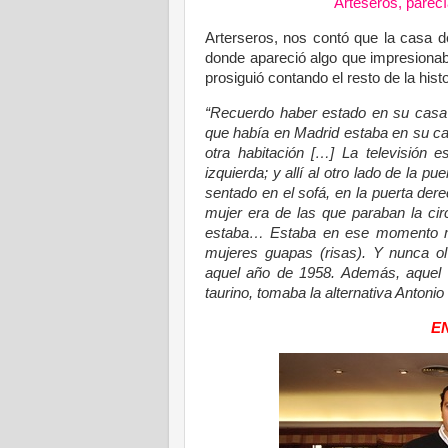
Arteseros, parec
Arterseros, nos contó que la casa 
donde apareció algo que impresionab
prosiguió contando el resto de la hi
“Recuerdo haber estado en su casa v
que había en Madrid estaba en su ca
otra habitación […] La televisión e
izquierda; y allí al otro lado de la p
sentado en el sofá, en la puerta de
mujer era de las que paraban la cir
estaba… Estaba en ese momento mu
mujeres guapas (risas). Y nunca ol
aquel año de 1958. Además, aquel
taurino, tomaba la alternativa Anton
E