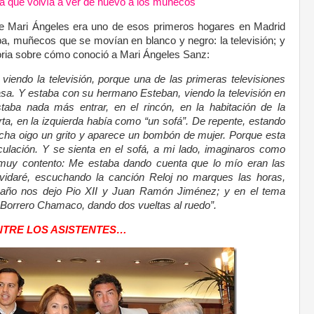
ía que volvía a ver de nuevo a los muñecos
de Mari Ángeles era uno de esos primeros hogares en Madrid
a, muñecos que se movían en blanco y negro: la televisión; y
storia sobre cómo conoció a Mari Ángeles Sanz:
iendo la televisión, porque una de las primeras televisiones
sa. Y estaba con su hermano Esteban, viendo la televisión en
staba nada más entrar, en el rincón, en la habitación de la
uerta, en la izquierda había como “un sofá”. De repente, estando
recha oigo un grito y aparece un bombón de mujer. Porque esta
culación. Y se sienta en el sofá, a mi lado, imaginaros como
y contento: Me estaba dando cuenta que lo mío eran las
vidaré, escuchando la canción Reloj no marques las horas,
 año nos dejo Pio XII y Juan Ramón Jiménez; y en el tema
io Borrero Chamaco, dando dos vueltas al ruedo”.
NTRE LOS ASISTENTES…