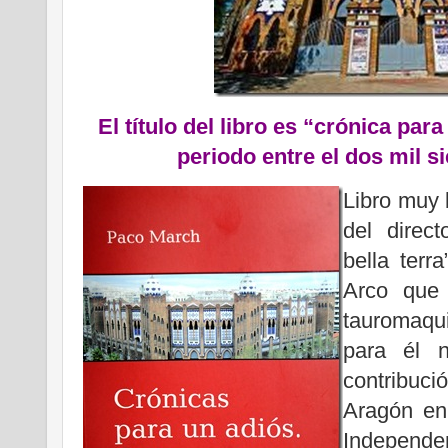
El título del libro es “crónica par
periodo entre el dos mil s
Libro muy 
del direct
bella terr
Arco que
tauromaqu
para él 
contribuci
Aragón en
Independe