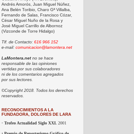
Andrés Amorós, Juan Miguel Núñez,
Ana Belén Toribio, Charo Gª Villalba,
Fernando de Salas, Francisco Cózar,
César Miguel Nuño de la Rosa y
José Miguel Carrillo de Albornoz
(Vizconde de Torre Hidalgo)
Tlf. de Contacto:
616 966 152
e-mail:
comunicacion@lamontera.net
LaMontera.net
no se hace
responsable de las opiniones
vertidas por sus colaboradores
ni de los comentarios agregados
por sus lectores.
©Copyright 2018. Todos los derechos
reservados.
RECONOCIMIENTOS A LA
FUNDADORA, DOLORES DE LARA
· Trofeo Actualidad Siglo XXI.
2001
·
Premio de Reporterismo Gráfico de