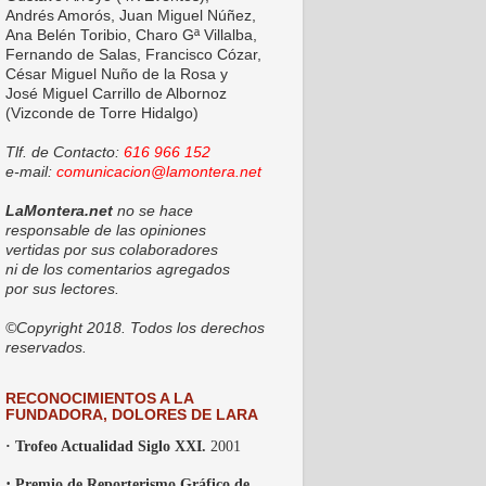
Andrés Amorós, Juan Miguel Núñez,
Ana Belén Toribio, Charo Gª Villalba,
Fernando de Salas, Francisco Cózar,
César Miguel Nuño de la Rosa y
José Miguel Carrillo de Albornoz
(Vizconde de Torre Hidalgo)
Tlf. de Contacto:
616 966 152
e-mail:
comunicacion@lamontera.net
LaMontera.net
no se hace
responsable de las opiniones
vertidas por sus colaboradores
ni de los comentarios agregados
por sus lectores.
©Copyright 2018. Todos los derechos
reservados.
RECONOCIMIENTOS A LA
FUNDADORA, DOLORES DE LARA
· Trofeo Actualidad Siglo XXI.
2001
·
Premio de Reporterismo Gráfico de