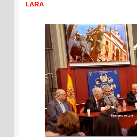
LARA
.