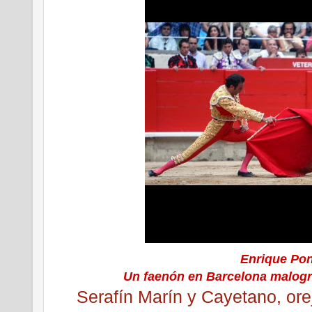
Enrique Po
Un faenón en Barcelona malogr
Serafín Marín y Cayetano, or